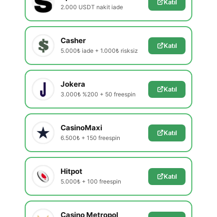
Katıl
2.000 USDT nakit iade
Casher
Katıl
5.000₺ iade + 1.000₺ risksiz
Jokera
Katıl
3.000₺ %200 + 50 freespin
CasinoMaxi
Katıl
6.500₺ + 150 freespin
Hitpot
Katıl
5.000₺ + 100 freespin
Casino Metropol