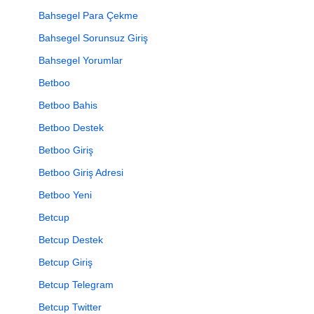
Bahsegel Para Çekme
Bahsegel Sorunsuz Giriş
Bahsegel Yorumlar
Betboo
Betboo Bahis
Betboo Destek
Betboo Giriş
Betboo Giriş Adresi
Betboo Yeni
Betcup
Betcup Destek
Betcup Giriş
Betcup Telegram
Betcup Twitter