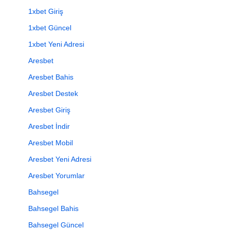
1xbet Giriş
1xbet Güncel
1xbet Yeni Adresi
Aresbet
Aresbet Bahis
Aresbet Destek
Aresbet Giriş
Aresbet İndir
Aresbet Mobil
Aresbet Yeni Adresi
Aresbet Yorumlar
Bahsegel
Bahsegel Bahis
Bahsegel Güncel