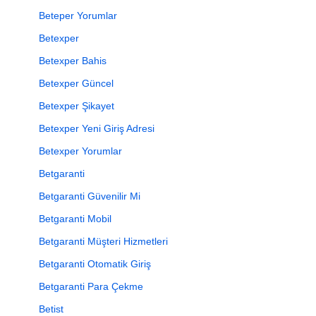
Beteper Yorumlar
Betexper
Betexper Bahis
Betexper Güncel
Betexper Şikayet
Betexper Yeni Giriş Adresi
Betexper Yorumlar
Betgaranti
Betgaranti Güvenilir Mi
Betgaranti Mobil
Betgaranti Müşteri Hizmetleri
Betgaranti Otomatik Giriş
Betgaranti Para Çekme
Betist