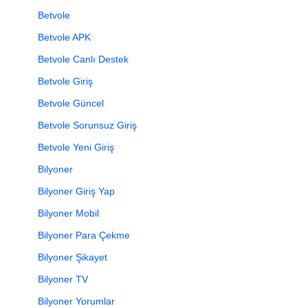
Betvole
Betvole APK
Betvole Canlı Destek
Betvole Giriş
Betvole Güncel
Betvole Sorunsuz Giriş
Betvole Yeni Giriş
Bilyoner
Bilyoner Giriş Yap
Bilyoner Mobil
Bilyoner Para Çekme
Bilyoner Şikayet
Bilyoner TV
Bilyoner Yorumlar