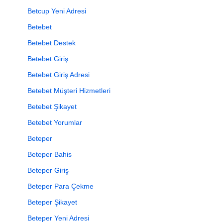
Betcup Yeni Adresi
Betebet
Betebet Destek
Betebet Giriş
Betebet Giriş Adresi
Betebet Müşteri Hizmetleri
Betebet Şikayet
Betebet Yorumlar
Beteper
Beteper Bahis
Beteper Giriş
Beteper Para Çekme
Beteper Şikayet
Beteper Yeni Adresi