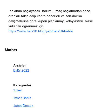
“Yakında başlayacak” bölümü, maç başlamadan önce
oranları takip edip kadro haberleri ve son dakika
gelişmelerine göre kupon planlamayı kolaylaştırır. Nasıl
kullanılır öğrenmek için:
https://www.bets10.blog/yazi/bets10-bahis/
Matbet
Arşivler
Eylül 2022
Kategoriler
1xbet
1xbet Bahis
1xbet Destek