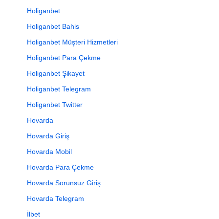
Holiganbet
Holiganbet Bahis
Holiganbet Müşteri Hizmetleri
Holiganbet Para Çekme
Holiganbet Şikayet
Holiganbet Telegram
Holiganbet Twitter
Hovarda
Hovarda Giriş
Hovarda Mobil
Hovarda Para Çekme
Hovarda Sorunsuz Giriş
Hovarda Telegram
İlbet