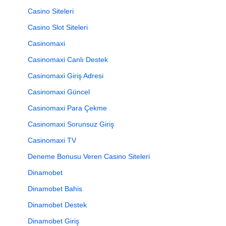
Casino Siteleri
Casino Slot Siteleri
Casinomaxi
Casinomaxi Canlı Destek
Casinomaxi Giriş Adresi
Casinomaxi Güncel
Casinomaxi Para Çekme
Casinomaxi Sorunsuz Giriş
Casinomaxi TV
Deneme Bonusu Veren Casino Siteleri
Dinamobet
Dinamobet Bahis
Dinamobet Destek
Dinamobet Giriş