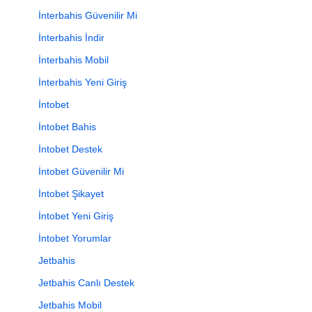
İnterbahis Güvenilir Mi
İnterbahis İndir
İnterbahis Mobil
İnterbahis Yeni Giriş
İntobet
İntobet Bahis
İntobet Destek
İntobet Güvenilir Mi
İntobet Şikayet
İntobet Yeni Giriş
İntobet Yorumlar
Jetbahis
Jetbahis Canlı Destek
Jetbahis Mobil