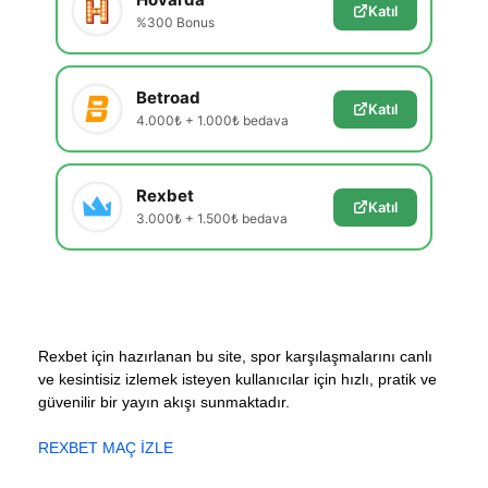
Katıl
%300 Bonus
Betroad
Katıl
4.000₺ + 1.000₺ bedava
Rexbet
Katıl
3.000₺ + 1.500₺ bedava
Rexbet için hazırlanan bu site, spor karşılaşmalarını canlı
ve kesintisiz izlemek isteyen kullanıcılar için hızlı, pratik ve
güvenilir bir yayın akışı sunmaktadır.
REXBET MAÇ İZLE