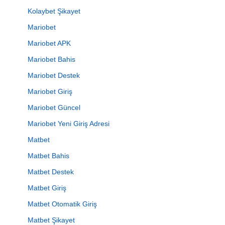
Kolaybet Şikayet
Mariobet
Mariobet APK
Mariobet Bahis
Mariobet Destek
Mariobet Giriş
Mariobet Güncel
Mariobet Yeni Giriş Adresi
Matbet
Matbet Bahis
Matbet Destek
Matbet Giriş
Matbet Otomatik Giriş
Matbet Şikayet