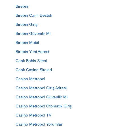
Birebin
Birebin Canlı Destek
Birebin Giriş
Birebin Güvenilir Mi
Birebin Mobil
Birebin Yeni Adresi
Canlı Bahis Sitesi
Canlı Casino Siteleri
Casino Metropol
Casino Metropol Giriş Adresi
Casino Metropol Güvenilir Mi
Casino Metropol Otomatik Giriş
Casino Metropol TV
Casino Metropol Yorumlar