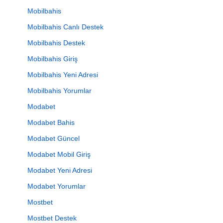
Mobilbahis
Mobilbahis Canlı Destek
Mobilbahis Destek
Mobilbahis Giriş
Mobilbahis Yeni Adresi
Mobilbahis Yorumlar
Modabet
Modabet Bahis
Modabet Güncel
Modabet Mobil Giriş
Modabet Yeni Adresi
Modabet Yorumlar
Mostbet
Mostbet Destek