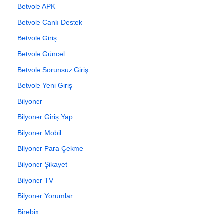
Betvole APK
Betvole Canlı Destek
Betvole Giriş
Betvole Güncel
Betvole Sorunsuz Giriş
Betvole Yeni Giriş
Bilyoner
Bilyoner Giriş Yap
Bilyoner Mobil
Bilyoner Para Çekme
Bilyoner Şikayet
Bilyoner TV
Bilyoner Yorumlar
Birebin