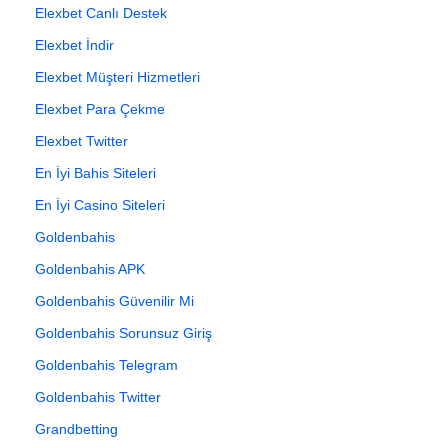
Elexbet Canlı Destek
Elexbet İndir
Elexbet Müşteri Hizmetleri
Elexbet Para Çekme
Elexbet Twitter
En İyi Bahis Siteleri
En İyi Casino Siteleri
Goldenbahis
Goldenbahis APK
Goldenbahis Güvenilir Mi
Goldenbahis Sorunsuz Giriş
Goldenbahis Telegram
Goldenbahis Twitter
Grandbetting