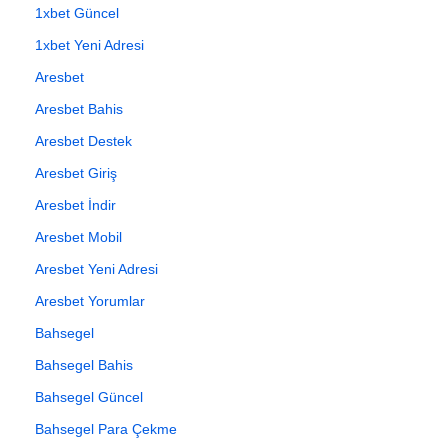
1xbet Güncel
1xbet Yeni Adresi
Aresbet
Aresbet Bahis
Aresbet Destek
Aresbet Giriş
Aresbet İndir
Aresbet Mobil
Aresbet Yeni Adresi
Aresbet Yorumlar
Bahsegel
Bahsegel Bahis
Bahsegel Güncel
Bahsegel Para Çekme