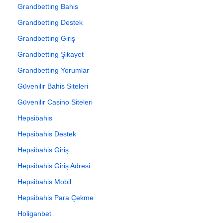
Grandbetting Bahis
Grandbetting Destek
Grandbetting Giriş
Grandbetting Şikayet
Grandbetting Yorumlar
Güvenilir Bahis Siteleri
Güvenilir Casino Siteleri
Hepsibahis
Hepsibahis Destek
Hepsibahis Giriş
Hepsibahis Giriş Adresi
Hepsibahis Mobil
Hepsibahis Para Çekme
Holiganbet