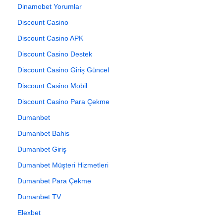
Dinamobet Yorumlar
Discount Casino
Discount Casino APK
Discount Casino Destek
Discount Casino Giriş Güncel
Discount Casino Mobil
Discount Casino Para Çekme
Dumanbet
Dumanbet Bahis
Dumanbet Giriş
Dumanbet Müşteri Hizmetleri
Dumanbet Para Çekme
Dumanbet TV
Elexbet