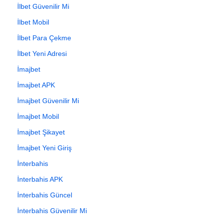
İlbet Güvenilir Mi
İlbet Mobil
İlbet Para Çekme
İlbet Yeni Adresi
İmajbet
İmajbet APK
İmajbet Güvenilir Mi
İmajbet Mobil
İmajbet Şikayet
İmajbet Yeni Giriş
İnterbahis
İnterbahis APK
İnterbahis Güncel
İnterbahis Güvenilir Mi