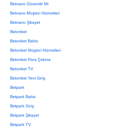
Betnano Güvenilir Mi
Betnano Müşteri Hizmetleri
Betnano Şikayet
Betonbet
Betonbet Bahis
Betonbet Müşteri Hizmetleri
Betonbet Para Çekme
Betonbet TV
Betonbet Yeni Giriş
Betpark
Betpark Bahis
Betpark Giriş
Betpark Şikayet
Betpark TV