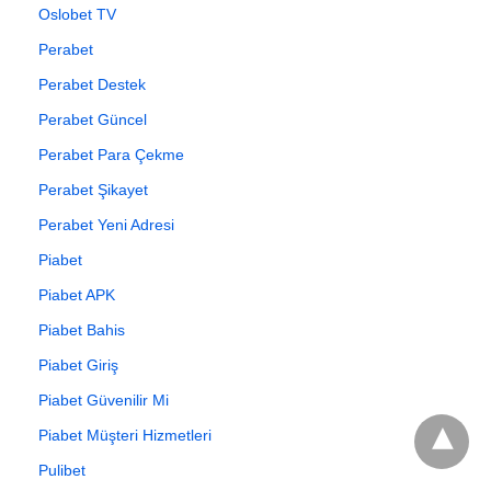
Oslobet TV
Perabet
Perabet Destek
Perabet Güncel
Perabet Para Çekme
Perabet Şikayet
Perabet Yeni Adresi
Piabet
Piabet APK
Piabet Bahis
Piabet Giriş
Piabet Güvenilir Mi
Piabet Müşteri Hizmetleri
Pulibet