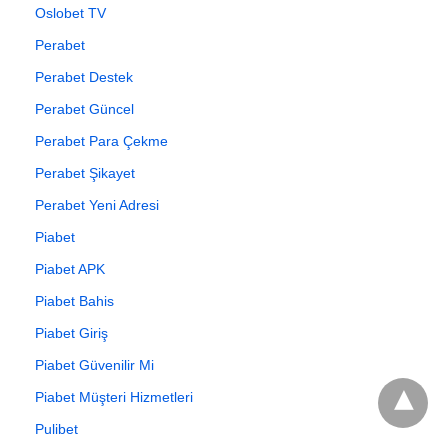
Oslobet TV
Perabet
Perabet Destek
Perabet Güncel
Perabet Para Çekme
Perabet Şikayet
Perabet Yeni Adresi
Piabet
Piabet APK
Piabet Bahis
Piabet Giriş
Piabet Güvenilir Mi
Piabet Müşteri Hizmetleri
Pulibet