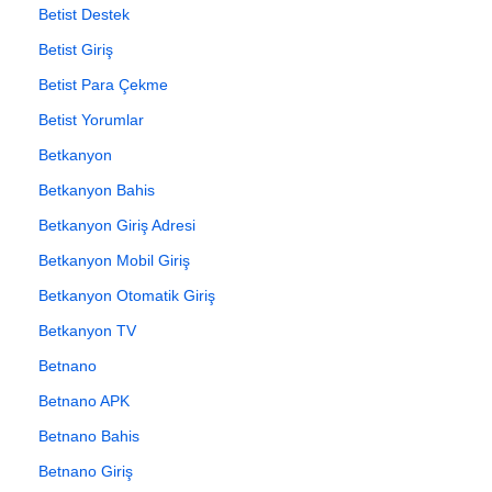
Betist Destek
Betist Giriş
Betist Para Çekme
Betist Yorumlar
Betkanyon
Betkanyon Bahis
Betkanyon Giriş Adresi
Betkanyon Mobil Giriş
Betkanyon Otomatik Giriş
Betkanyon TV
Betnano
Betnano APK
Betnano Bahis
Betnano Giriş