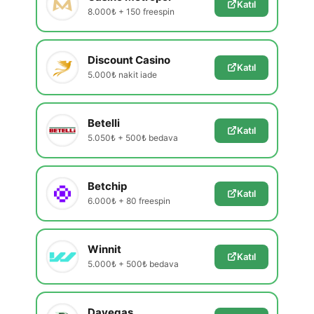
Katıl
8.000₺ + 150 freespin
Discount Casino
Katıl
5.000₺ nakit iade
Betelli
Katıl
5.050₺ + 500₺ bedava
Betchip
Katıl
6.000₺ + 80 freespin
Winnit
Katıl
5.000₺ + 500₺ bedava
Davegas