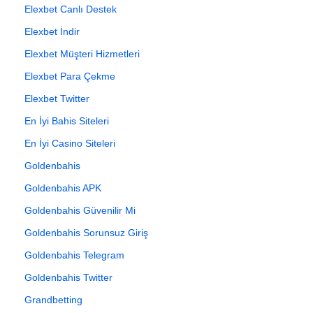
Elexbet Canlı Destek
Elexbet İndir
Elexbet Müşteri Hizmetleri
Elexbet Para Çekme
Elexbet Twitter
En İyi Bahis Siteleri
En İyi Casino Siteleri
Goldenbahis
Goldenbahis APK
Goldenbahis Güvenilir Mi
Goldenbahis Sorunsuz Giriş
Goldenbahis Telegram
Goldenbahis Twitter
Grandbetting