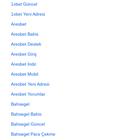
1xbet Güncel
1xbet Yeni Adresi
Aresbet
Aresbet Bahis
Aresbet Destek
Aresbet Giriş
Aresbet İndir
Aresbet Mobil
Aresbet Yeni Adresi
Aresbet Yorumlar
Bahsegel
Bahsegel Bahis
Bahsegel Güncel
Bahsegel Para Çekme