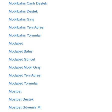
Mobilbahis Canlı Destek
Mobilbahis Destek
Mobilbahis Giriş
Mobilbahis Yeni Adresi
Mobilbahis Yorumlar
Modabet
Modabet Bahis
Modabet Güncel
Modabet Mobil Giriş
Modabet Yeni Adresi
Modabet Yorumlar
Mostbet
Mostbet Destek
Mostbet Güvenilir Mi