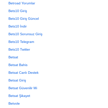
Betroad Yorumlar
Bets10 Giriş
Bets10 Giriş Güncel
Bets10 İndir
Bets10 Sorunsuz Giriş
Bets10 Telegram
Bets10 Twitter
Betsat
Betsat Bahis
Betsat Canlı Destek
Betsat Giriş
Betsat Güvenilir Mi
Betsat Şikayet
Betvole