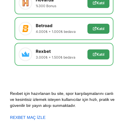
Katıl
%300 Bonus
Betroad
Katıl
4.000₺ + 1.000₺ bedava
Rexbet
Katıl
3.000₺ + 1.500₺ bedava
Rexbet için hazırlanan bu site, spor karşılaşmalarını canlı
ve kesintisiz izlemek isteyen kullanıcılar için hızlı, pratik ve
güvenilir bir yayın akışı sunmaktadır.
REXBET MAÇ İZLE