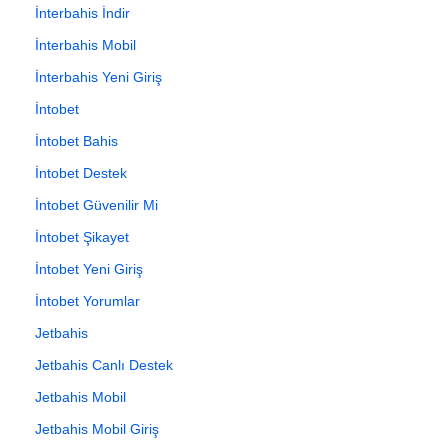
İnterbahis İndir
İnterbahis Mobil
İnterbahis Yeni Giriş
İntobet
İntobet Bahis
İntobet Destek
İntobet Güvenilir Mi
İntobet Şikayet
İntobet Yeni Giriş
İntobet Yorumlar
Jetbahis
Jetbahis Canlı Destek
Jetbahis Mobil
Jetbahis Mobil Giriş