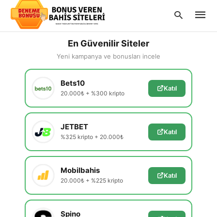
En Güvenilir Siteler
Yeni kampanya ve bonusları incele
Type
Bets10
your
Katıl
searc
20.000₺ + %300 kripto
query
and
hit
enter:
JETBET
Katıl
%325 kripto + 20.000₺
Mobilbahis
Katıl
20.000₺ + %225 kripto
Spino