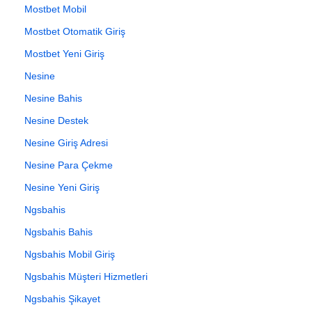
Mostbet Mobil
Mostbet Otomatik Giriş
Mostbet Yeni Giriş
Nesine
Nesine Bahis
Nesine Destek
Nesine Giriş Adresi
Nesine Para Çekme
Nesine Yeni Giriş
Ngsbahis
Ngsbahis Bahis
Ngsbahis Mobil Giriş
Ngsbahis Müşteri Hizmetleri
Ngsbahis Şikayet