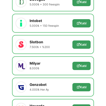
Katıl
5.000₺ + 300 freespin
Intobet
Katıl
5.000₺ + 150 freespin
Slotbon
Katıl
7.500₺ + %200
Milyar
Katıl
8.000₺
Genzobet
Katıl
4.000₺ Her Ay
Hovarda