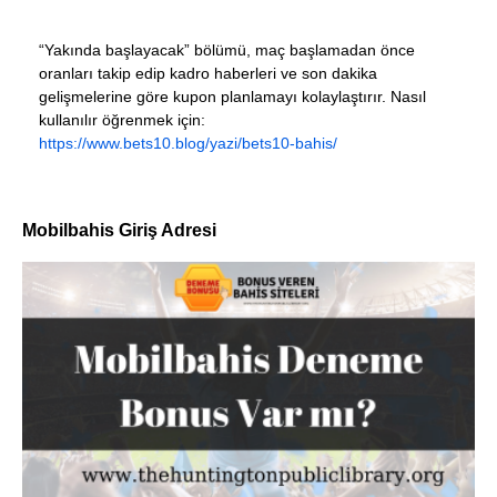
“Yakında başlayacak” bölümü, maç başlamadan önce
oranları takip edip kadro haberleri ve son dakika
gelişmelerine göre kupon planlamayı kolaylaştırır. Nasıl
kullanılır öğrenmek için:
https://www.bets10.blog/yazi/bets10-bahis/
Mobilbahis Giriş Adresi