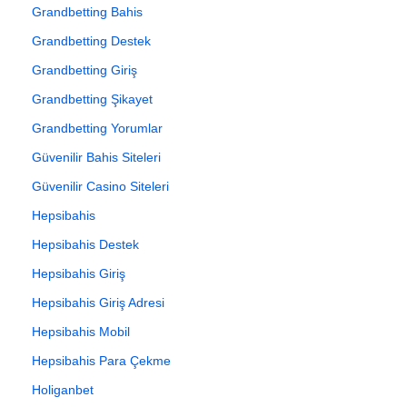
Grandbetting Bahis
Grandbetting Destek
Grandbetting Giriş
Grandbetting Şikayet
Grandbetting Yorumlar
Güvenilir Bahis Siteleri
Güvenilir Casino Siteleri
Hepsibahis
Hepsibahis Destek
Hepsibahis Giriş
Hepsibahis Giriş Adresi
Hepsibahis Mobil
Hepsibahis Para Çekme
Holiganbet