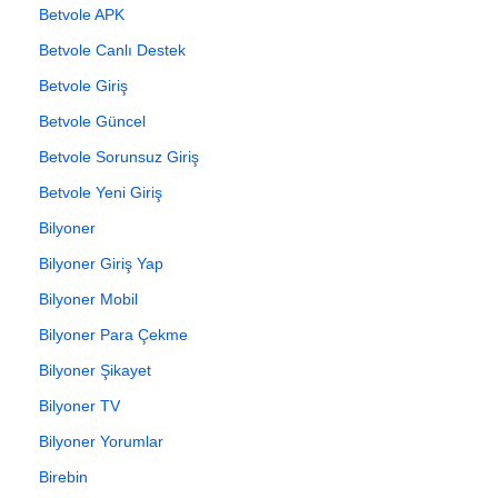
Betvole APK
Betvole Canlı Destek
Betvole Giriş
Betvole Güncel
Betvole Sorunsuz Giriş
Betvole Yeni Giriş
Bilyoner
Bilyoner Giriş Yap
Bilyoner Mobil
Bilyoner Para Çekme
Bilyoner Şikayet
Bilyoner TV
Bilyoner Yorumlar
Birebin