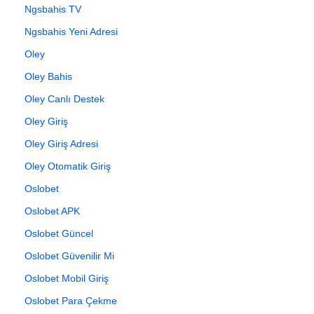
Ngsbahis TV
Ngsbahis Yeni Adresi
Oley
Oley Bahis
Oley Canlı Destek
Oley Giriş
Oley Giriş Adresi
Oley Otomatik Giriş
Oslobet
Oslobet APK
Oslobet Güncel
Oslobet Güvenilir Mi
Oslobet Mobil Giriş
Oslobet Para Çekme