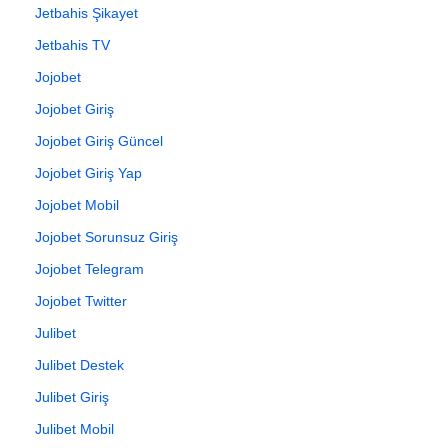
Jetbahis Şikayet
Jetbahis TV
Jojobet
Jojobet Giriş
Jojobet Giriş Güncel
Jojobet Giriş Yap
Jojobet Mobil
Jojobet Sorunsuz Giriş
Jojobet Telegram
Jojobet Twitter
Julibet
Julibet Destek
Julibet Giriş
Julibet Mobil