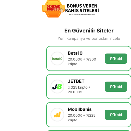
En Güvenilir Siteler
Yeni kampanya ve bonusları incele
Bets10
Katıl
20.000₺ + %300
kripto
JETBET
Katıl
%325 kripto +
20.000₺
Mobilbahis
Katıl
20.000₺ + %225
kripto