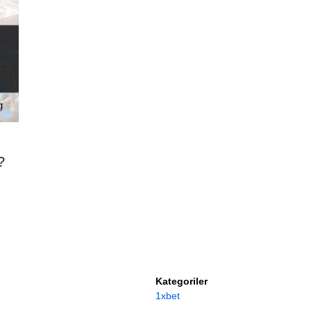
?
Kategoriler
1xbet