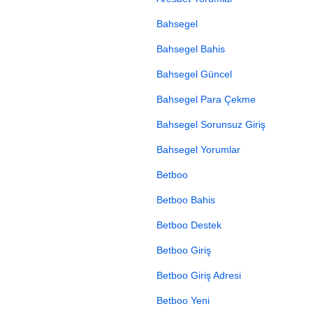
Bahsegel
Bahsegel Bahis
Bahsegel Güncel
Bahsegel Para Çekme
Bahsegel Sorunsuz Giriş
Bahsegel Yorumlar
Betboo
Betboo Bahis
Betboo Destek
Betboo Giriş
Betboo Giriş Adresi
Betboo Yeni