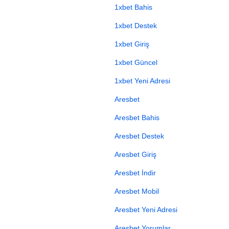
1xbet Bahis
1xbet Destek
1xbet Giriş
1xbet Güncel
1xbet Yeni Adresi
Aresbet
Aresbet Bahis
Aresbet Destek
Aresbet Giriş
Aresbet İndir
Aresbet Mobil
Aresbet Yeni Adresi
Aresbet Yorumlar