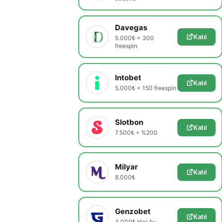
Davegas
Katıl
5.000₺ + 300
freespin
Intobet
Katıl
5.000₺ + 150 freespin
Slotbon
Katıl
7.500₺ + %200
Milyar
Katıl
8.000₺
Genzobet
Katıl
4.000₺ Her Ay