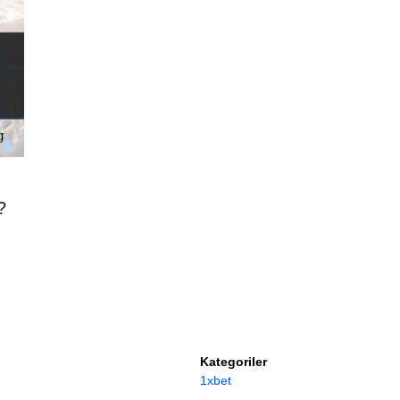
?
Kategoriler
1xbet