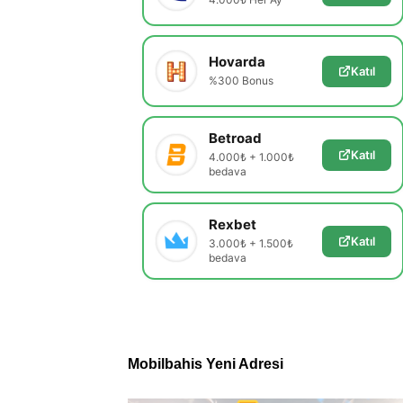
Hovarda
Katıl
%300 Bonus
Betroad
Katıl
4.000₺ + 1.000₺
bedava
Rexbet
Katıl
3.000₺ + 1.500₺
bedava
Mobilbahis Yeni Adresi