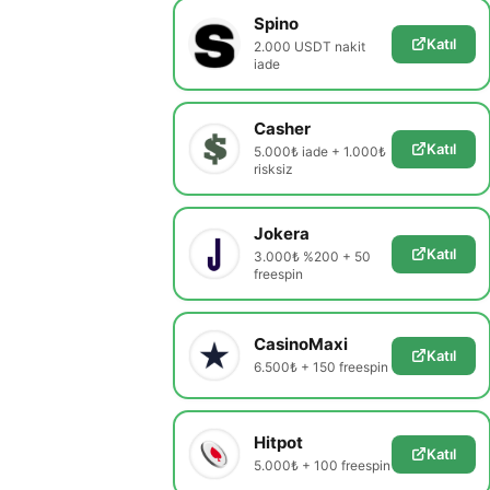
Spino
Katıl
2.000 USDT nakit
iade
Casher
Katıl
5.000₺ iade + 1.000₺
risksiz
Jokera
Katıl
3.000₺ %200 + 50
freespin
CasinoMaxi
Katıl
6.500₺ + 150 freespin
Hitpot
Katıl
5.000₺ + 100 freespin