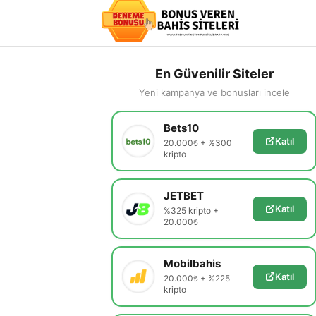
En Güvenilir Siteler
Yeni kampanya ve bonusları incele
Bets10
Katıl
20.000₺ + %300
kripto
JETBET
Katıl
%325 kripto +
20.000₺
Mobilbahis
Katıl
20.000₺ + %225
kripto