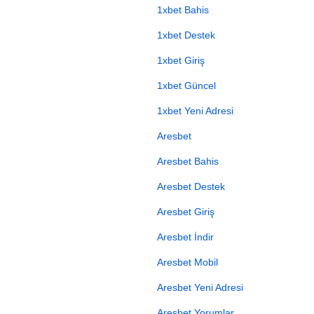
1xbet Bahis
1xbet Destek
1xbet Giriş
1xbet Güncel
1xbet Yeni Adresi
Aresbet
Aresbet Bahis
Aresbet Destek
Aresbet Giriş
Aresbet İndir
Aresbet Mobil
Aresbet Yeni Adresi
Aresbet Yorumlar