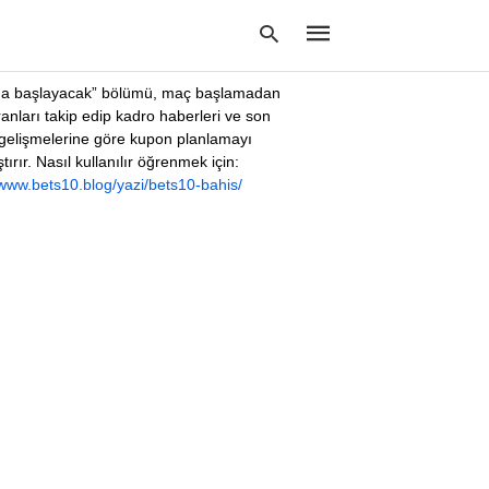
da başlayacak” bölümü, maç başlamadan
anları takip edip kadro haberleri ve son
gelişmelerine göre kupon planlamayı
tırır. Nasıl kullanılır öğrenmek için:
Type
/www.bets10.blog/yazi/bets10-bahis/
your
search
query
and
hit
enter: