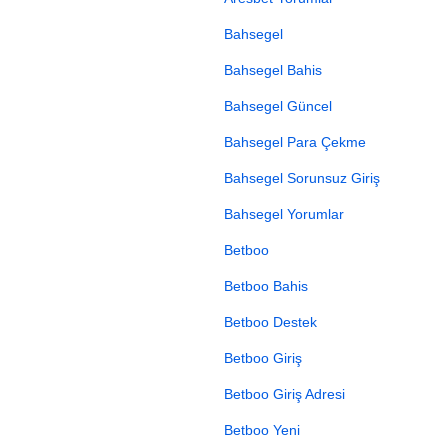
Bahsegel
Bahsegel Bahis
Bahsegel Güncel
Bahsegel Para Çekme
Bahsegel Sorunsuz Giriş
Bahsegel Yorumlar
Betboo
Betboo Bahis
Betboo Destek
Betboo Giriş
Betboo Giriş Adresi
Betboo Yeni