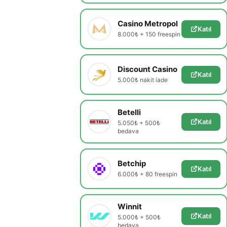
Casino Metropol
Katıl
8.000₺ + 150 freespin
Discount Casino
Katıl
5.000₺ nakit iade
Betelli
Katıl
5.050₺ + 500₺
bedava
Betchip
Katıl
6.000₺ + 80 freespin
Winnit
Katıl
5.000₺ + 500₺
bedava