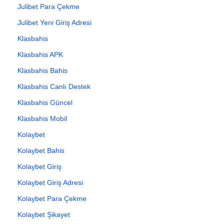
Julibet Para Çekme
Julibet Yeni Giriş Adresi
Klasbahis
Klasbahis APK
Klasbahis Bahis
Klasbahis Canlı Destek
Klasbahis Güncel
Klasbahis Mobil
Kolaybet
Kolaybet Bahis
Kolaybet Giriş
Kolaybet Giriş Adresi
Kolaybet Para Çekme
Kolaybet Şikayet