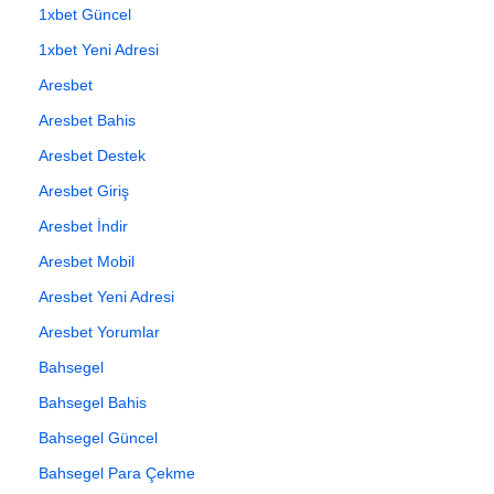
1xbet Güncel
1xbet Yeni Adresi
Aresbet
Aresbet Bahis
Aresbet Destek
Aresbet Giriş
Aresbet İndir
Aresbet Mobil
Aresbet Yeni Adresi
Aresbet Yorumlar
Bahsegel
Bahsegel Bahis
Bahsegel Güncel
Bahsegel Para Çekme