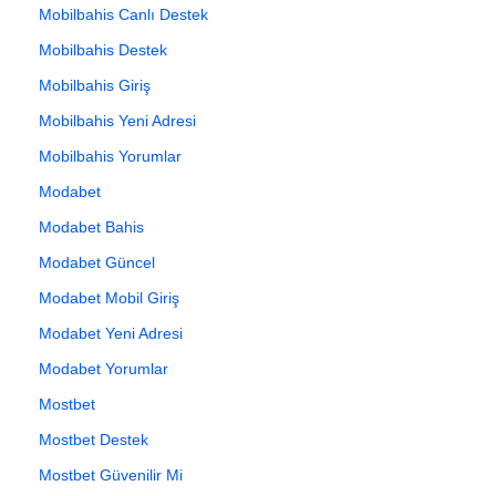
Mobilbahis Canlı Destek
Mobilbahis Destek
Mobilbahis Giriş
Mobilbahis Yeni Adresi
Mobilbahis Yorumlar
Modabet
Modabet Bahis
Modabet Güncel
Modabet Mobil Giriş
Modabet Yeni Adresi
Modabet Yorumlar
Mostbet
Mostbet Destek
Mostbet Güvenilir Mi