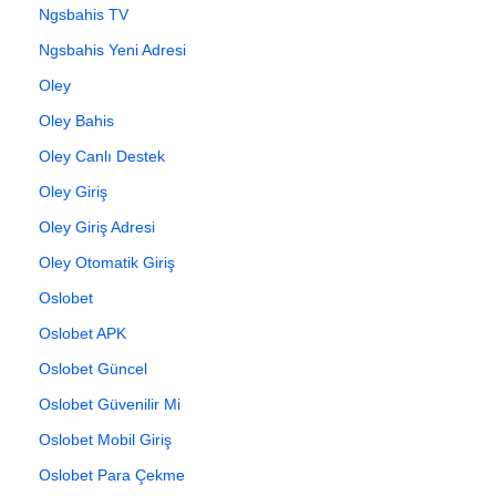
Ngsbahis TV
Ngsbahis Yeni Adresi
Oley
Oley Bahis
Oley Canlı Destek
Oley Giriş
Oley Giriş Adresi
Oley Otomatik Giriş
Oslobet
Oslobet APK
Oslobet Güncel
Oslobet Güvenilir Mi
Oslobet Mobil Giriş
Oslobet Para Çekme