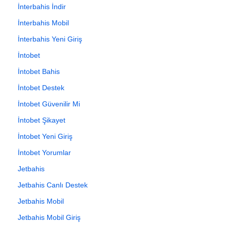
İnterbahis İndir
İnterbahis Mobil
İnterbahis Yeni Giriş
İntobet
İntobet Bahis
İntobet Destek
İntobet Güvenilir Mi
İntobet Şikayet
İntobet Yeni Giriş
İntobet Yorumlar
Jetbahis
Jetbahis Canlı Destek
Jetbahis Mobil
Jetbahis Mobil Giriş