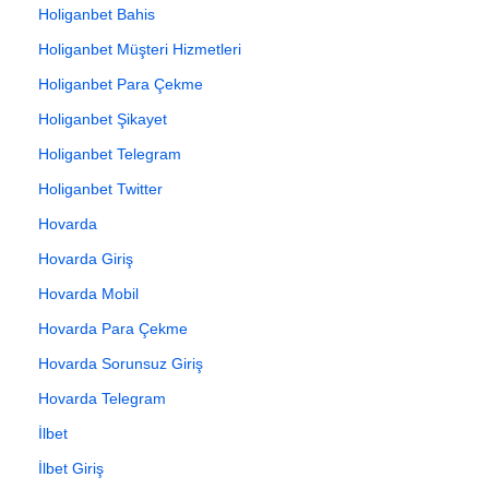
Holiganbet Bahis
Holiganbet Müşteri Hizmetleri
Holiganbet Para Çekme
Holiganbet Şikayet
Holiganbet Telegram
Holiganbet Twitter
Hovarda
Hovarda Giriş
Hovarda Mobil
Hovarda Para Çekme
Hovarda Sorunsuz Giriş
Hovarda Telegram
İlbet
İlbet Giriş