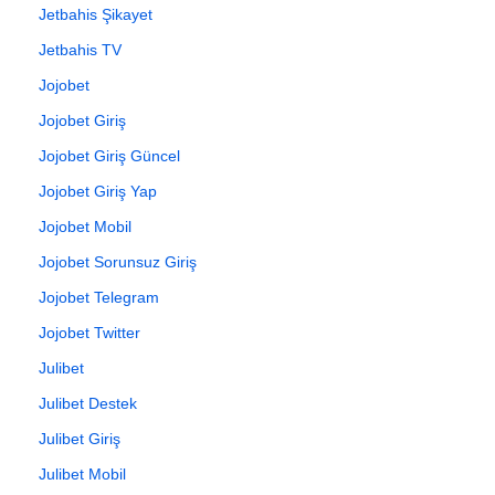
Jetbahis Şikayet
Jetbahis TV
Jojobet
Jojobet Giriş
Jojobet Giriş Güncel
Jojobet Giriş Yap
Jojobet Mobil
Jojobet Sorunsuz Giriş
Jojobet Telegram
Jojobet Twitter
Julibet
Julibet Destek
Julibet Giriş
Julibet Mobil