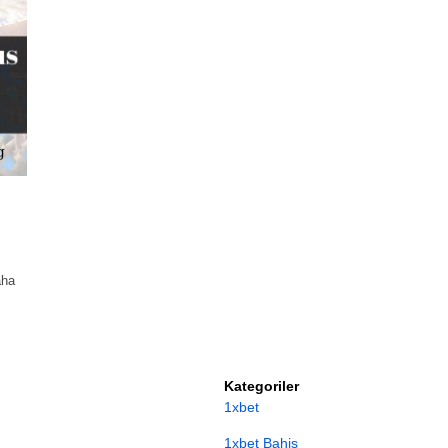
aha
Kategoriler
1xbet
1xbet Bahis