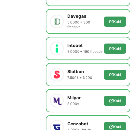
Davegas
Katıl
5.000₺ + 300
freespin
Intobet
Katıl
5.000₺ + 150 freespin
Slotbon
Katıl
7.500₺ + %200
Milyar
Katıl
8.000₺
Genzobet
Katıl
4.000₺ Her Ay