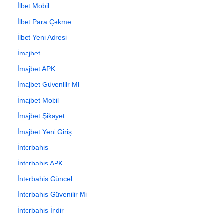
İlbet Mobil
İlbet Para Çekme
İlbet Yeni Adresi
İmajbet
İmajbet APK
İmajbet Güvenilir Mi
İmajbet Mobil
İmajbet Şikayet
İmajbet Yeni Giriş
İnterbahis
İnterbahis APK
İnterbahis Güncel
İnterbahis Güvenilir Mi
İnterbahis İndir