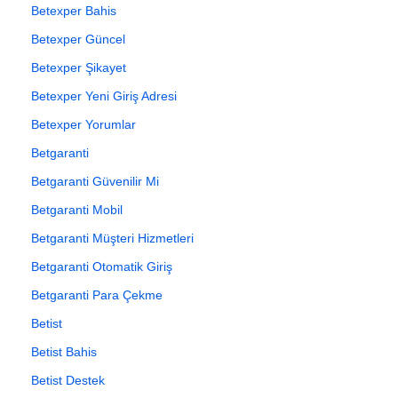
Betexper Bahis
Betexper Güncel
Betexper Şikayet
Betexper Yeni Giriş Adresi
Betexper Yorumlar
Betgaranti
Betgaranti Güvenilir Mi
Betgaranti Mobil
Betgaranti Müşteri Hizmetleri
Betgaranti Otomatik Giriş
Betgaranti Para Çekme
Betist
Betist Bahis
Betist Destek