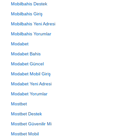
Mobilbahis Destek
Mobilbahis Giriş
Mobilbahis Yeni Adresi
Mobilbahis Yorumlar
Modabet
Modabet Bahis
Modabet Güncel
Modabet Mobil Giriş
Modabet Yeni Adresi
Modabet Yorumlar
Mostbet
Mostbet Destek
Mostbet Güvenilir Mi
Mostbet Mobil