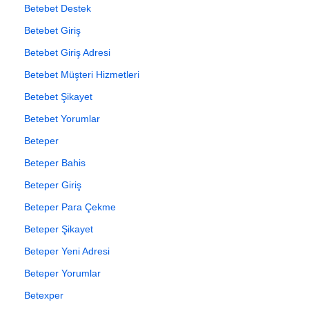
Betebet Destek
Betebet Giriş
Betebet Giriş Adresi
Betebet Müşteri Hizmetleri
Betebet Şikayet
Betebet Yorumlar
Beteper
Beteper Bahis
Beteper Giriş
Beteper Para Çekme
Beteper Şikayet
Beteper Yeni Adresi
Beteper Yorumlar
Betexper