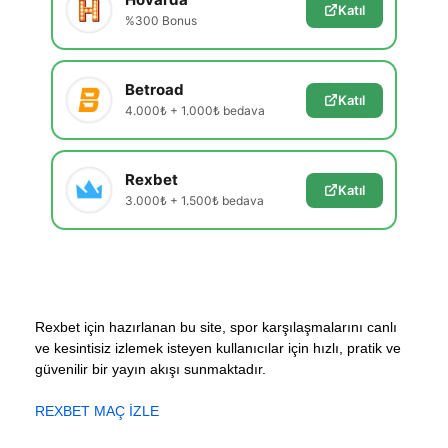
Katıl
%300 Bonus
Betroad
Katıl
4.000₺ + 1.000₺ bedava
Rexbet
Katıl
3.000₺ + 1.500₺ bedava
Rexbet için hazırlanan bu site, spor karşılaşmalarını canlı
ve kesintisiz izlemek isteyen kullanıcılar için hızlı, pratik ve
güvenilir bir yayın akışı sunmaktadır.
REXBET MAÇ İZLE