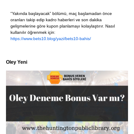
“Yakında başlayacak” bölümü, maç başlamadan önce
oranları takip edip kadro haberleri ve son dakika
gelişmelerine göre kupon planlamayı kolaylaştırır. Nasıl
kullanılır öğrenmek için:
https://www.bets10.blog/yazi/bets10-bahis/
Oley Yeni