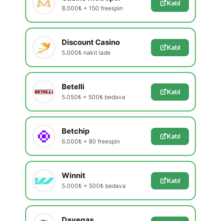
Katıl
8.000₺ + 150 freespin
Discount Casino
Katıl
5.000₺ nakit iade
Betelli
Katıl
5.050₺ + 500₺ bedava
Betchip
Katıl
6.000₺ + 80 freespin
Winnit
Katıl
5.000₺ + 500₺ bedava
Davegas