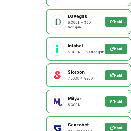
Davegas
Katıl
5.000₺ + 300
freespin
Intobet
Katıl
5.000₺ + 150 freespin
Slotbon
Katıl
7.500₺ + %200
Milyar
Katıl
8.000₺
Genzobet
Katıl
4.000₺ Her Ay