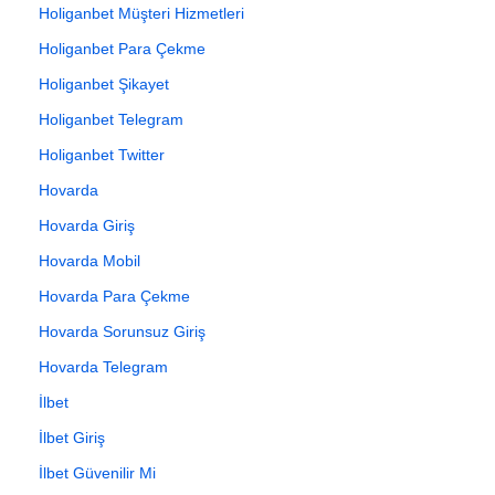
Holiganbet Müşteri Hizmetleri
Holiganbet Para Çekme
Holiganbet Şikayet
Holiganbet Telegram
Holiganbet Twitter
Hovarda
Hovarda Giriş
Hovarda Mobil
Hovarda Para Çekme
Hovarda Sorunsuz Giriş
Hovarda Telegram
İlbet
İlbet Giriş
İlbet Güvenilir Mi