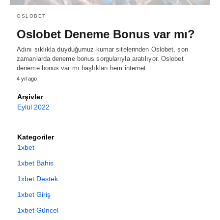
OSLOBET
Oslobet Deneme Bonus var mı?
Adını sıklıkla duyduğumuz kumar sitelerinden Oslobet, son
zamanlarda deneme bonus sorgularıyla aratılıyor. Oslobet
deneme bonus var mı başlıkları hem internet…
4 yıl ago
Arşivler
Eylül 2022
Kategoriler
1xbet
1xbet Bahis
1xbet Destek
1xbet Giriş
1xbet Güncel