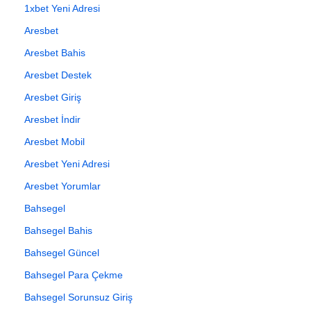
1xbet Yeni Adresi
Aresbet
Aresbet Bahis
Aresbet Destek
Aresbet Giriş
Aresbet İndir
Aresbet Mobil
Aresbet Yeni Adresi
Aresbet Yorumlar
Bahsegel
Bahsegel Bahis
Bahsegel Güncel
Bahsegel Para Çekme
Bahsegel Sorunsuz Giriş