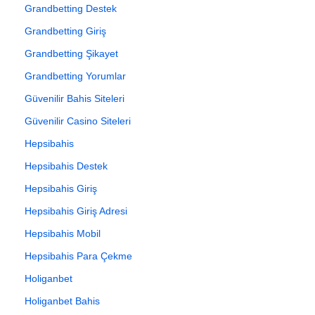
Grandbetting Destek
Grandbetting Giriş
Grandbetting Şikayet
Grandbetting Yorumlar
Güvenilir Bahis Siteleri
Güvenilir Casino Siteleri
Hepsibahis
Hepsibahis Destek
Hepsibahis Giriş
Hepsibahis Giriş Adresi
Hepsibahis Mobil
Hepsibahis Para Çekme
Holiganbet
Holiganbet Bahis