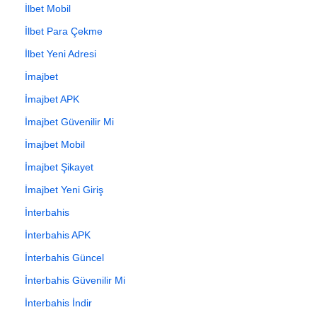
İlbet Mobil
İlbet Para Çekme
İlbet Yeni Adresi
İmajbet
İmajbet APK
İmajbet Güvenilir Mi
İmajbet Mobil
İmajbet Şikayet
İmajbet Yeni Giriş
İnterbahis
İnterbahis APK
İnterbahis Güncel
İnterbahis Güvenilir Mi
İnterbahis İndir