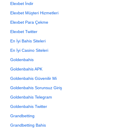
Elexbet İndir
Elexbet Müşteri Hizmetleri
Elexbet Para Çekme
Elexbet Twitter
En İyi Bahis Siteleri
En İyi Casino Siteleri
Goldenbahis
Goldenbahis APK
Goldenbahis Güvenilir Mi
Goldenbahis Sorunsuz Giriş
Goldenbahis Telegram
Goldenbahis Twitter
Grandbetting
Grandbetting Bahis