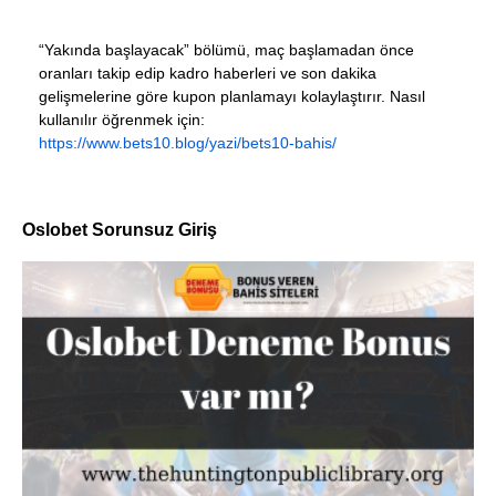
“Yakında başlayacak” bölümü, maç başlamadan önce
oranları takip edip kadro haberleri ve son dakika
gelişmelerine göre kupon planlamayı kolaylaştırır. Nasıl
kullanılır öğrenmek için:
https://www.bets10.blog/yazi/bets10-bahis/
Oslobet Sorunsuz Giriş