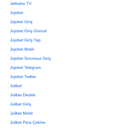
Jetbahis TV
Jojobet
Jojobet Giriş
Jojobet Giriş Güncel
Jojobet Giriş Yap
Jojobet Mobil
Jojobet Sorunsuz Giriş
Jojobet Telegram
Jojobet Twitter
Julibet
Julibet Destek
Julibet Giriş
Julibet Mobil
Julibet Para Çekme