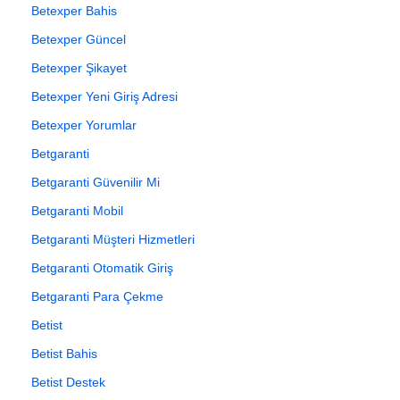
Betexper Bahis
Betexper Güncel
Betexper Şikayet
Betexper Yeni Giriş Adresi
Betexper Yorumlar
Betgaranti
Betgaranti Güvenilir Mi
Betgaranti Mobil
Betgaranti Müşteri Hizmetleri
Betgaranti Otomatik Giriş
Betgaranti Para Çekme
Betist
Betist Bahis
Betist Destek