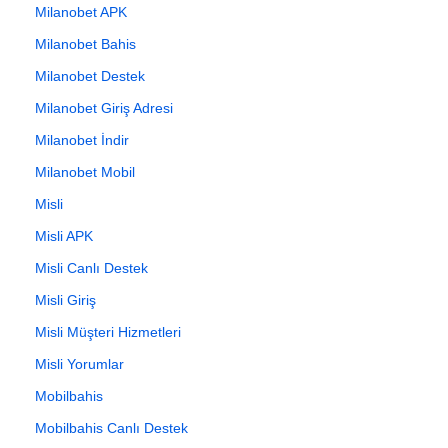
Milanobet APK
Milanobet Bahis
Milanobet Destek
Milanobet Giriş Adresi
Milanobet İndir
Milanobet Mobil
Misli
Misli APK
Misli Canlı Destek
Misli Giriş
Misli Müşteri Hizmetleri
Misli Yorumlar
Mobilbahis
Mobilbahis Canlı Destek