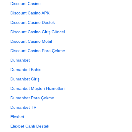
Discount Casino
Discount Casino APK
Discount Casino Destek
Discount Casino Giriş Güncel
Discount Casino Mobil
Discount Casino Para Çekme
Dumanbet
Dumanbet Bahis
Dumanbet Giriş
Dumanbet Müşteri Hizmetleri
Dumanbet Para Çekme
Dumanbet TV
Elexbet
Elexbet Canlı Destek