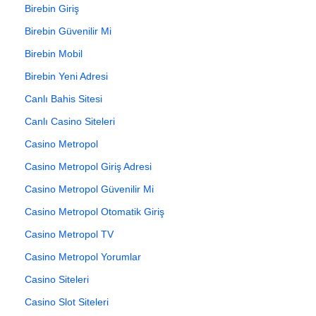
Birebin Giriş
Birebin Güvenilir Mi
Birebin Mobil
Birebin Yeni Adresi
Canlı Bahis Sitesi
Canlı Casino Siteleri
Casino Metropol
Casino Metropol Giriş Adresi
Casino Metropol Güvenilir Mi
Casino Metropol Otomatik Giriş
Casino Metropol TV
Casino Metropol Yorumlar
Casino Siteleri
Casino Slot Siteleri