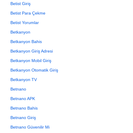
Betist Giriş
Betist Para Çekme
Betist Yorumlar
Betkanyon
Betkanyon Bahis
Betkanyon Giriş Adresi
Betkanyon Mobil Giriş
Betkanyon Otomatik Giriş
Betkanyon TV
Betnano
Betnano APK
Betnano Bahis
Betnano Giriş
Betnano Güvenilir Mi