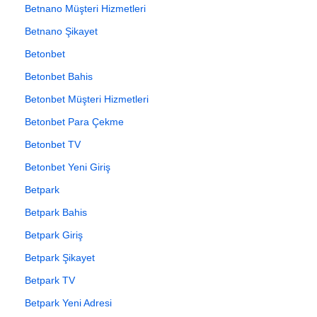
Betnano Müşteri Hizmetleri
Betnano Şikayet
Betonbet
Betonbet Bahis
Betonbet Müşteri Hizmetleri
Betonbet Para Çekme
Betonbet TV
Betonbet Yeni Giriş
Betpark
Betpark Bahis
Betpark Giriş
Betpark Şikayet
Betpark TV
Betpark Yeni Adresi