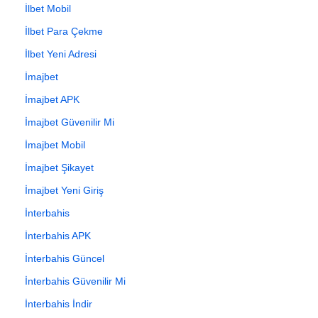
İlbet Mobil
İlbet Para Çekme
İlbet Yeni Adresi
İmajbet
İmajbet APK
İmajbet Güvenilir Mi
İmajbet Mobil
İmajbet Şikayet
İmajbet Yeni Giriş
İnterbahis
İnterbahis APK
İnterbahis Güncel
İnterbahis Güvenilir Mi
İnterbahis İndir