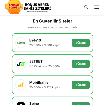
En Güvenilir Siteler
Yeni kampanya ve bonusları incele
Type
Bets10
your
Katıl
searc
20.000₺ + %300 kripto
query
and
hit
enter:
JETBET
Katıl
%325 kripto + 20.000₺
Mobilbahis
Katıl
20.000₺ + %225 kripto
Spino