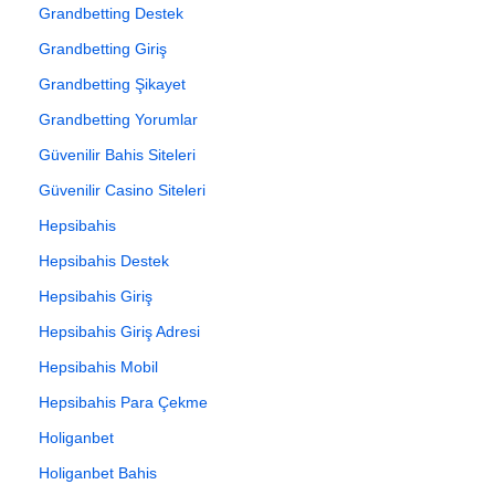
Grandbetting Destek
Grandbetting Giriş
Grandbetting Şikayet
Grandbetting Yorumlar
Güvenilir Bahis Siteleri
Güvenilir Casino Siteleri
Hepsibahis
Hepsibahis Destek
Hepsibahis Giriş
Hepsibahis Giriş Adresi
Hepsibahis Mobil
Hepsibahis Para Çekme
Holiganbet
Holiganbet Bahis