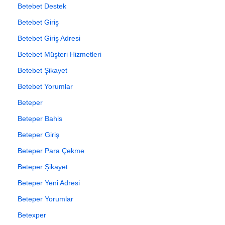
Betebet Destek
Betebet Giriş
Betebet Giriş Adresi
Betebet Müşteri Hizmetleri
Betebet Şikayet
Betebet Yorumlar
Beteper
Beteper Bahis
Beteper Giriş
Beteper Para Çekme
Beteper Şikayet
Beteper Yeni Adresi
Beteper Yorumlar
Betexper