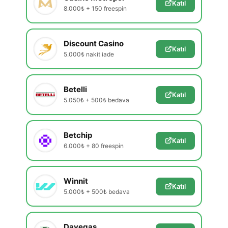
Katıl
8.000₺ + 150 freespin
Discount Casino
Katıl
5.000₺ nakit iade
Betelli
Katıl
5.050₺ + 500₺ bedava
Betchip
Katıl
6.000₺ + 80 freespin
Winnit
Katıl
5.000₺ + 500₺ bedava
Davegas