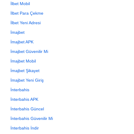
İlbet Mobil
İlbet Para Çekme
İlbet Yeni Adresi
İmajbet
İmajbet APK
İmajbet Güvenilir Mi
İmajbet Mobil
İmajbet Şikayet
İmajbet Yeni Giriş
İnterbahis
İnterbahis APK
İnterbahis Güncel
İnterbahis Güvenilir Mi
İnterbahis İndir