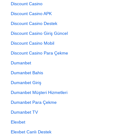
Discount Casino
Discount Casino APK
Discount Casino Destek
Discount Casino Giriş Güncel
Discount Casino Mobil
Discount Casino Para Çekme
Dumanbet
Dumanbet Bahis
Dumanbet Giriş
Dumanbet Müşteri Hizmetleri
Dumanbet Para Çekme
Dumanbet TV
Elexbet
Elexbet Canlı Destek