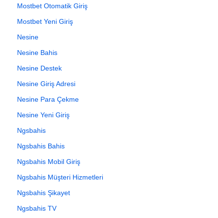
Mostbet Otomatik Giriş
Mostbet Yeni Giriş
Nesine
Nesine Bahis
Nesine Destek
Nesine Giriş Adresi
Nesine Para Çekme
Nesine Yeni Giriş
Ngsbahis
Ngsbahis Bahis
Ngsbahis Mobil Giriş
Ngsbahis Müşteri Hizmetleri
Ngsbahis Şikayet
Ngsbahis TV