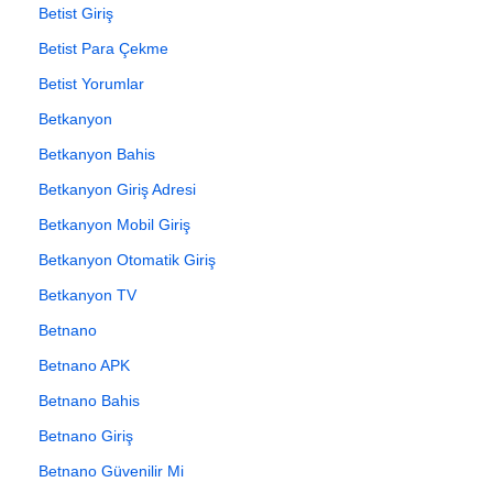
Betist Giriş
Betist Para Çekme
Betist Yorumlar
Betkanyon
Betkanyon Bahis
Betkanyon Giriş Adresi
Betkanyon Mobil Giriş
Betkanyon Otomatik Giriş
Betkanyon TV
Betnano
Betnano APK
Betnano Bahis
Betnano Giriş
Betnano Güvenilir Mi