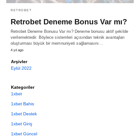
RETROBET
Retrobet Deneme Bonus Var mı?
Retrobet Deneme Bonusu Var mı? Deneme bonusu aktif şekilde
verilemektedir. Böylece sistemleri açısından teknik avantajları
oluşturması büyük bir memnuniyeti sağlamasını…
4 yıl ago
Arşivler
Eylül 2022
Kategoriler
1xbet
1xbet Bahis
1xbet Destek
1xbet Giriş
1xbet Güncel