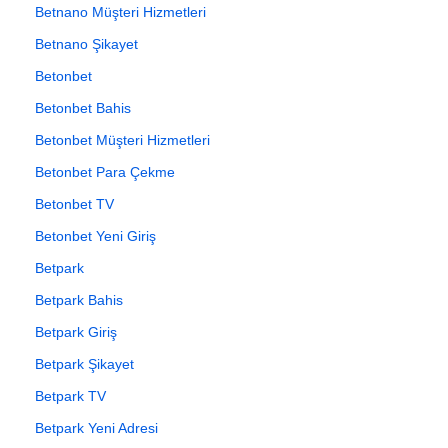
Betnano Müşteri Hizmetleri
Betnano Şikayet
Betonbet
Betonbet Bahis
Betonbet Müşteri Hizmetleri
Betonbet Para Çekme
Betonbet TV
Betonbet Yeni Giriş
Betpark
Betpark Bahis
Betpark Giriş
Betpark Şikayet
Betpark TV
Betpark Yeni Adresi