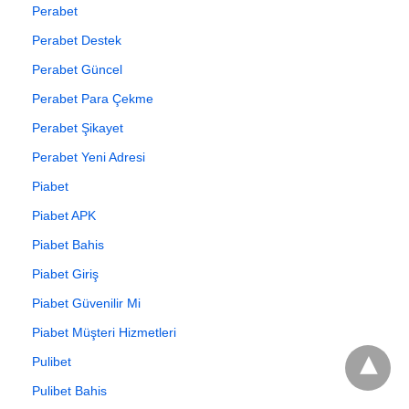
Perabet
Perabet Destek
Perabet Güncel
Perabet Para Çekme
Perabet Şikayet
Perabet Yeni Adresi
Piabet
Piabet APK
Piabet Bahis
Piabet Giriş
Piabet Güvenilir Mi
Piabet Müşteri Hizmetleri
Pulibet
Pulibet Bahis