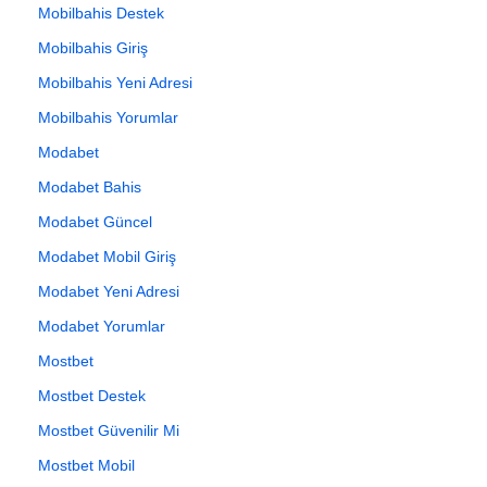
Mobilbahis Destek
Mobilbahis Giriş
Mobilbahis Yeni Adresi
Mobilbahis Yorumlar
Modabet
Modabet Bahis
Modabet Güncel
Modabet Mobil Giriş
Modabet Yeni Adresi
Modabet Yorumlar
Mostbet
Mostbet Destek
Mostbet Güvenilir Mi
Mostbet Mobil