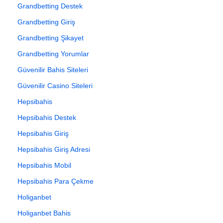
Grandbetting Destek
Grandbetting Giriş
Grandbetting Şikayet
Grandbetting Yorumlar
Güvenilir Bahis Siteleri
Güvenilir Casino Siteleri
Hepsibahis
Hepsibahis Destek
Hepsibahis Giriş
Hepsibahis Giriş Adresi
Hepsibahis Mobil
Hepsibahis Para Çekme
Holiganbet
Holiganbet Bahis