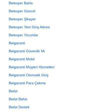
Betexper Bahis
Betexper Güncel
Betexper Şikayet
Betexper Yeni Giriş Adresi
Betexper Yorumlar
Betgaranti
Betgaranti Güvenilir Mi
Betgaranti Mobil
Betgaranti Müşteri Hizmetleri
Betgaranti Otomatik Giriş
Betgaranti Para Çekme
Betist
Betist Bahis
Betist Destek