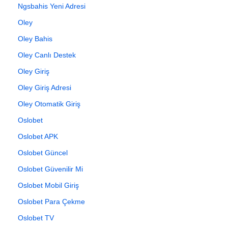
Ngsbahis Yeni Adresi
Oley
Oley Bahis
Oley Canlı Destek
Oley Giriş
Oley Giriş Adresi
Oley Otomatik Giriş
Oslobet
Oslobet APK
Oslobet Güncel
Oslobet Güvenilir Mi
Oslobet Mobil Giriş
Oslobet Para Çekme
Oslobet TV