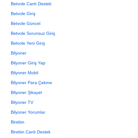
Betvole Canlı Destek
Betvole Giriş
Betvole Güncel
Betvole Sorunsuz Giriş
Betvole Yeni Giriş
Bilyoner
Bilyoner Giriş Yap
Bilyoner Mobil
Bilyoner Para Çekme
Bilyoner Şikayet
Bilyoner TV
Bilyoner Yorumlar
Birebin
Birebin Canlı Destek