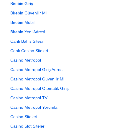
Birebin Giriş
Birebin Güvenilir Mi
Birebin Mobil
Birebin Yeni Adresi
Canlı Bahis Sitesi
Canlı Casino Siteleri
Casino Metropol
Casino Metropol Giriş Adresi
Casino Metropol Güvenilir Mi
Casino Metropol Otomatik Giriş
Casino Metropol TV
Casino Metropol Yorumlar
Casino Siteleri
Casino Slot Siteleri