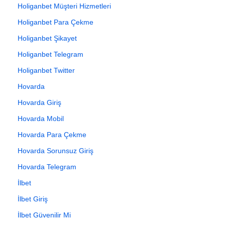
Holiganbet Müşteri Hizmetleri
Holiganbet Para Çekme
Holiganbet Şikayet
Holiganbet Telegram
Holiganbet Twitter
Hovarda
Hovarda Giriş
Hovarda Mobil
Hovarda Para Çekme
Hovarda Sorunsuz Giriş
Hovarda Telegram
İlbet
İlbet Giriş
İlbet Güvenilir Mi