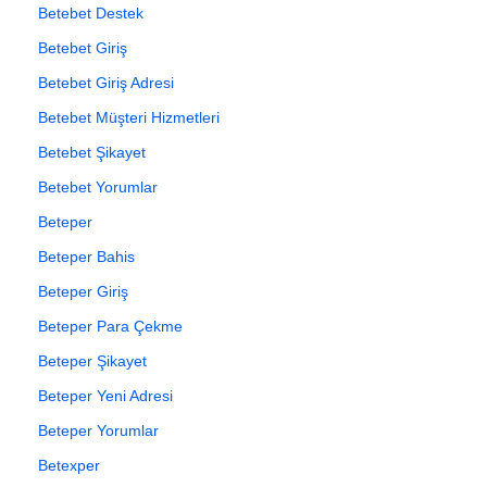
Betebet Destek
Betebet Giriş
Betebet Giriş Adresi
Betebet Müşteri Hizmetleri
Betebet Şikayet
Betebet Yorumlar
Beteper
Beteper Bahis
Beteper Giriş
Beteper Para Çekme
Beteper Şikayet
Beteper Yeni Adresi
Beteper Yorumlar
Betexper