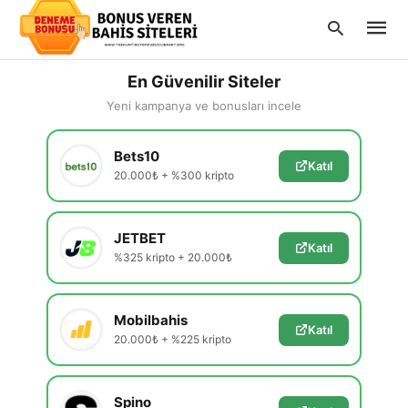
En Güvenilir Siteler
Yeni kampanya ve bonusları incele
Type
Bets10
your
Katıl
searc
20.000₺ + %300 kripto
query
and
hit
enter:
JETBET
Katıl
%325 kripto + 20.000₺
Mobilbahis
Katıl
20.000₺ + %225 kripto
Spino