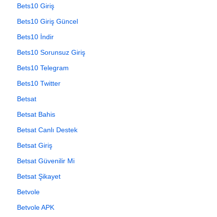
Bets10 Giriş
Bets10 Giriş Güncel
Bets10 İndir
Bets10 Sorunsuz Giriş
Bets10 Telegram
Bets10 Twitter
Betsat
Betsat Bahis
Betsat Canlı Destek
Betsat Giriş
Betsat Güvenilir Mi
Betsat Şikayet
Betvole
Betvole APK