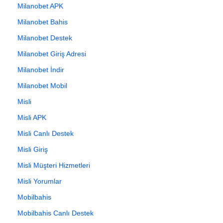
Milanobet APK
Milanobet Bahis
Milanobet Destek
Milanobet Giriş Adresi
Milanobet İndir
Milanobet Mobil
Misli
Misli APK
Misli Canlı Destek
Misli Giriş
Misli Müşteri Hizmetleri
Misli Yorumlar
Mobilbahis
Mobilbahis Canlı Destek