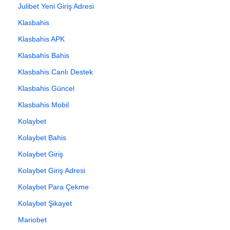
Julibet Yeni Giriş Adresi
Klasbahis
Klasbahis APK
Klasbahis Bahis
Klasbahis Canlı Destek
Klasbahis Güncel
Klasbahis Mobil
Kolaybet
Kolaybet Bahis
Kolaybet Giriş
Kolaybet Giriş Adresi
Kolaybet Para Çekme
Kolaybet Şikayet
Mariobet