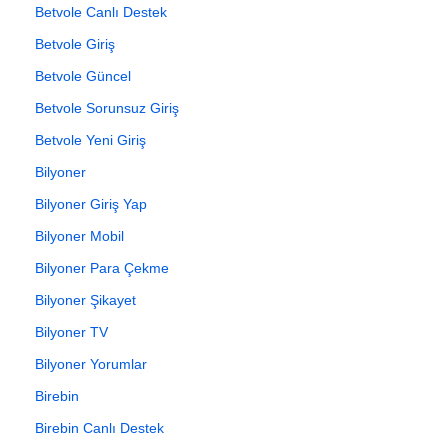
Betvole Canlı Destek
Betvole Giriş
Betvole Güncel
Betvole Sorunsuz Giriş
Betvole Yeni Giriş
Bilyoner
Bilyoner Giriş Yap
Bilyoner Mobil
Bilyoner Para Çekme
Bilyoner Şikayet
Bilyoner TV
Bilyoner Yorumlar
Birebin
Birebin Canlı Destek