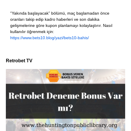
“Yakında başlayacak” bölümü, maç başlamadan önce
oranları takip edip kadro haberleri ve son dakika
gelişmelerine göre kupon planlamayı kolaylaştırır. Nasıl
kullanılır öğrenmek için:
https://www.bets10.blog/yazi/bets10-bahis/
Retrobet TV