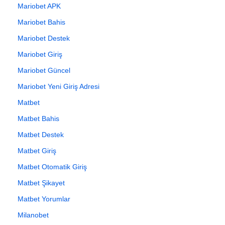
Mariobet APK
Mariobet Bahis
Mariobet Destek
Mariobet Giriş
Mariobet Güncel
Mariobet Yeni Giriş Adresi
Matbet
Matbet Bahis
Matbet Destek
Matbet Giriş
Matbet Otomatik Giriş
Matbet Şikayet
Matbet Yorumlar
Milanobet