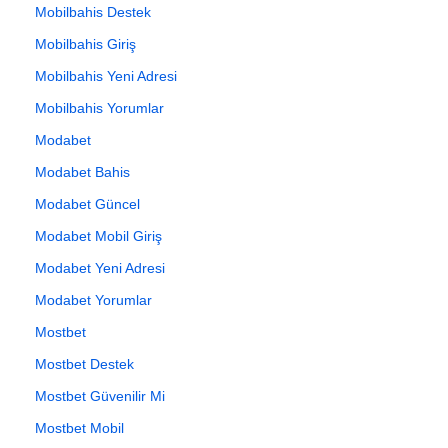
Mobilbahis Destek
Mobilbahis Giriş
Mobilbahis Yeni Adresi
Mobilbahis Yorumlar
Modabet
Modabet Bahis
Modabet Güncel
Modabet Mobil Giriş
Modabet Yeni Adresi
Modabet Yorumlar
Mostbet
Mostbet Destek
Mostbet Güvenilir Mi
Mostbet Mobil