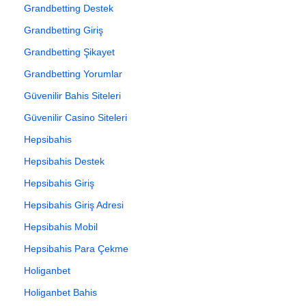
Grandbetting Destek
Grandbetting Giriş
Grandbetting Şikayet
Grandbetting Yorumlar
Güvenilir Bahis Siteleri
Güvenilir Casino Siteleri
Hepsibahis
Hepsibahis Destek
Hepsibahis Giriş
Hepsibahis Giriş Adresi
Hepsibahis Mobil
Hepsibahis Para Çekme
Holiganbet
Holiganbet Bahis