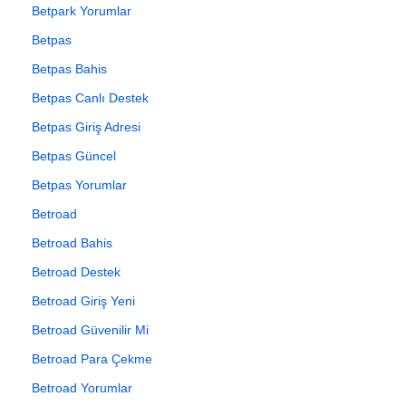
Betpark Yorumlar
Betpas
Betpas Bahis
Betpas Canlı Destek
Betpas Giriş Adresi
Betpas Güncel
Betpas Yorumlar
Betroad
Betroad Bahis
Betroad Destek
Betroad Giriş Yeni
Betroad Güvenilir Mi
Betroad Para Çekme
Betroad Yorumlar