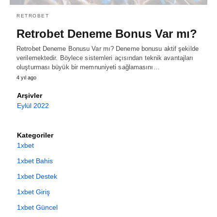
RETROBET
Retrobet Deneme Bonus Var mı?
Retrobet Deneme Bonusu Var mı? Deneme bonusu aktif şekilde
verilemektedir. Böylece sistemleri açısından teknik avantajları
oluşturması büyük bir memnuniyeti sağlamasını…
4 yıl ago
Arşivler
Eylül 2022
Kategoriler
1xbet
1xbet Bahis
1xbet Destek
1xbet Giriş
1xbet Güncel