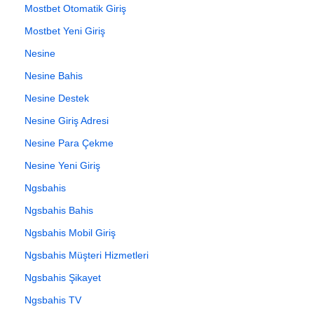
Mostbet Otomatik Giriş
Mostbet Yeni Giriş
Nesine
Nesine Bahis
Nesine Destek
Nesine Giriş Adresi
Nesine Para Çekme
Nesine Yeni Giriş
Ngsbahis
Ngsbahis Bahis
Ngsbahis Mobil Giriş
Ngsbahis Müşteri Hizmetleri
Ngsbahis Şikayet
Ngsbahis TV