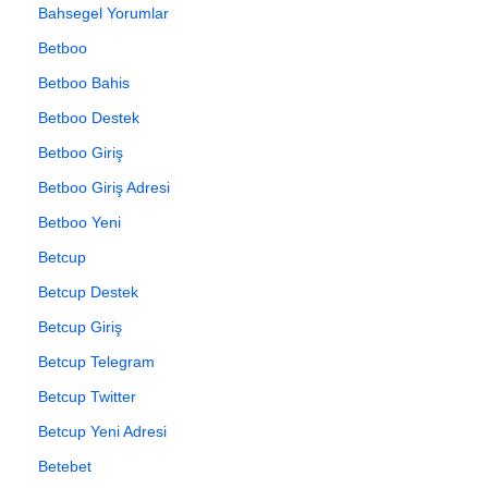
Bahsegel Yorumlar
Betboo
Betboo Bahis
Betboo Destek
Betboo Giriş
Betboo Giriş Adresi
Betboo Yeni
Betcup
Betcup Destek
Betcup Giriş
Betcup Telegram
Betcup Twitter
Betcup Yeni Adresi
Betebet