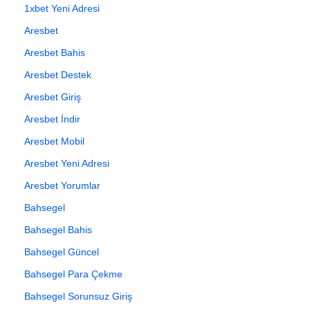
1xbet Yeni Adresi
Aresbet
Aresbet Bahis
Aresbet Destek
Aresbet Giriş
Aresbet İndir
Aresbet Mobil
Aresbet Yeni Adresi
Aresbet Yorumlar
Bahsegel
Bahsegel Bahis
Bahsegel Güncel
Bahsegel Para Çekme
Bahsegel Sorunsuz Giriş