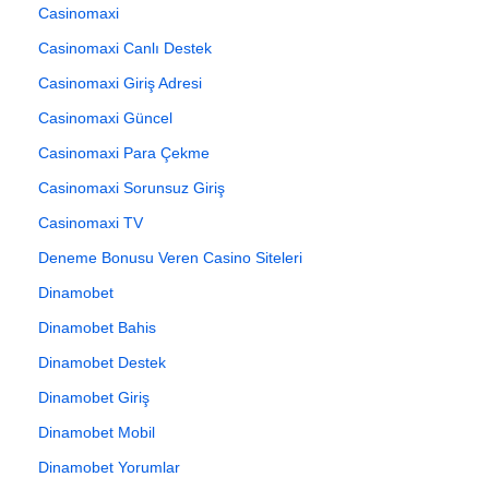
Casinomaxi
Casinomaxi Canlı Destek
Casinomaxi Giriş Adresi
Casinomaxi Güncel
Casinomaxi Para Çekme
Casinomaxi Sorunsuz Giriş
Casinomaxi TV
Deneme Bonusu Veren Casino Siteleri
Dinamobet
Dinamobet Bahis
Dinamobet Destek
Dinamobet Giriş
Dinamobet Mobil
Dinamobet Yorumlar