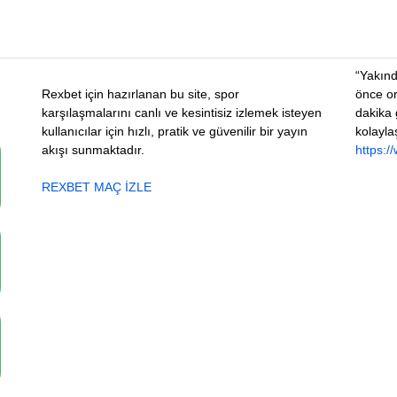
“Yakın
Rexbet için hazırlanan bu site, spor
önce or
karşılaşmalarını canlı ve kesintisiz izlemek isteyen
dakika 
kullanıcılar için hızlı, pratik ve güvenilir bir yayın
kolaylaş
akışı sunmaktadır.
https:/
REXBET MAÇ İZLE