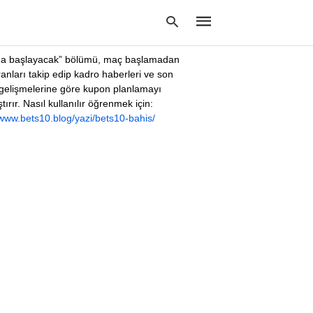
da başlayacak” bölümü, maç başlamadan
anları takip edip kadro haberleri ve son
gelişmelerine göre kupon planlamayı
tırır. Nasıl kullanılır öğrenmek için:
Type
/www.bets10.blog/yazi/bets10-bahis/
your
search
query
and
hit
enter: