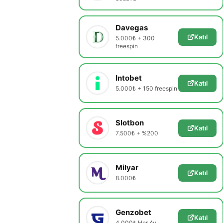
Davegas
Katıl
5.000₺ + 300
freespin
Intobet
Katıl
5.000₺ + 150 freespin
Slotbon
Katıl
7.500₺ + %200
Milyar
Katıl
8.000₺
Genzobet
Katıl
4.000₺ Her Ay