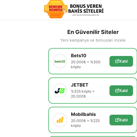
En Güvenilir Siteler
Yeni kampanya ve bonusları incele
Bets10
Katıl
20.000₺ + %300
kripto
JETBET
Katıl
%325 kripto +
20.000₺
Mobilbahis
Katıl
20.000₺ + %225
kripto