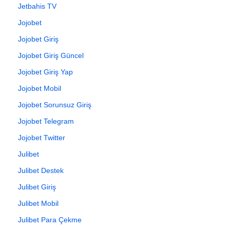
Jetbahis TV
Jojobet
Jojobet Giriş
Jojobet Giriş Güncel
Jojobet Giriş Yap
Jojobet Mobil
Jojobet Sorunsuz Giriş
Jojobet Telegram
Jojobet Twitter
Julibet
Julibet Destek
Julibet Giriş
Julibet Mobil
Julibet Para Çekme