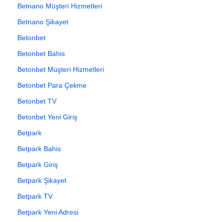
Betnano Müşteri Hizmetleri
Betnano Şikayet
Betonbet
Betonbet Bahis
Betonbet Müşteri Hizmetleri
Betonbet Para Çekme
Betonbet TV
Betonbet Yeni Giriş
Betpark
Betpark Bahis
Betpark Giriş
Betpark Şikayet
Betpark TV
Betpark Yeni Adresi