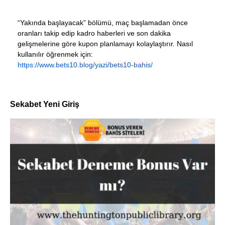
“Yakında başlayacak” bölümü, maç başlamadan önce
oranları takip edip kadro haberleri ve son dakika
gelişmelerine göre kupon planlamayı kolaylaştırır. Nasıl
kullanılır öğrenmek için:
https://www.bets10.blog/yazi/bets10-bahis/
Sekabet Yeni Giriş