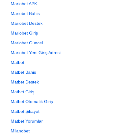
Mariobet APK
Mariobet Bahis
Mariobet Destek
Mariobet Giriş
Mariobet Güncel
Mariobet Yeni Giriş Adresi
Matbet
Matbet Bahis
Matbet Destek
Matbet Giriş
Matbet Otomatik Giriş
Matbet Şikayet
Matbet Yorumlar
Milanobet