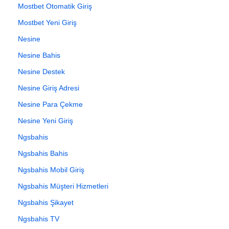
Mostbet Otomatik Giriş
Mostbet Yeni Giriş
Nesine
Nesine Bahis
Nesine Destek
Nesine Giriş Adresi
Nesine Para Çekme
Nesine Yeni Giriş
Ngsbahis
Ngsbahis Bahis
Ngsbahis Mobil Giriş
Ngsbahis Müşteri Hizmetleri
Ngsbahis Şikayet
Ngsbahis TV