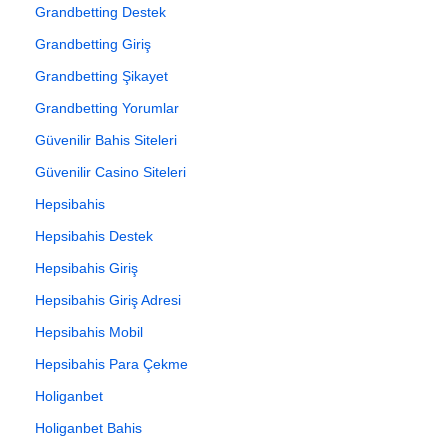
Grandbetting Destek
Grandbetting Giriş
Grandbetting Şikayet
Grandbetting Yorumlar
Güvenilir Bahis Siteleri
Güvenilir Casino Siteleri
Hepsibahis
Hepsibahis Destek
Hepsibahis Giriş
Hepsibahis Giriş Adresi
Hepsibahis Mobil
Hepsibahis Para Çekme
Holiganbet
Holiganbet Bahis