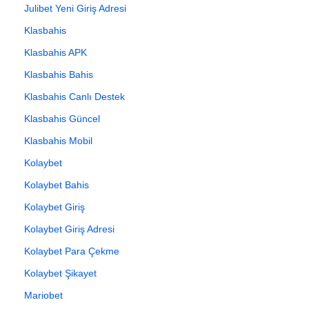
Julibet Yeni Giriş Adresi
Klasbahis
Klasbahis APK
Klasbahis Bahis
Klasbahis Canlı Destek
Klasbahis Güncel
Klasbahis Mobil
Kolaybet
Kolaybet Bahis
Kolaybet Giriş
Kolaybet Giriş Adresi
Kolaybet Para Çekme
Kolaybet Şikayet
Mariobet