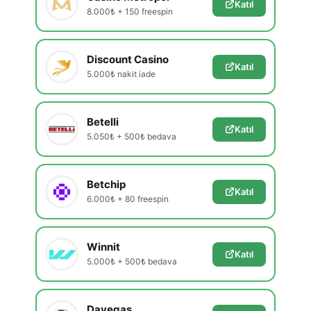
Katıl
8.000₺ + 150 freespin
Discount Casino
Katıl
5.000₺ nakit iade
Betelli
Katıl
5.050₺ + 500₺ bedava
Betchip
Katıl
6.000₺ + 80 freespin
Winnit
Katıl
5.000₺ + 500₺ bedava
Davegas