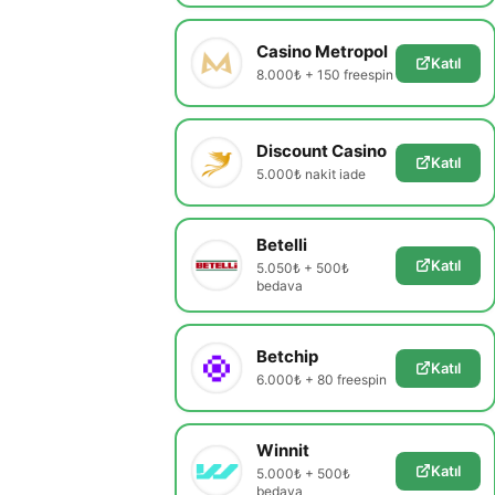
Casino Metropol
Katıl
8.000₺ + 150 freespin
Discount Casino
Katıl
5.000₺ nakit iade
Betelli
Katıl
5.050₺ + 500₺
bedava
Betchip
Katıl
6.000₺ + 80 freespin
Winnit
Katıl
5.000₺ + 500₺
bedava