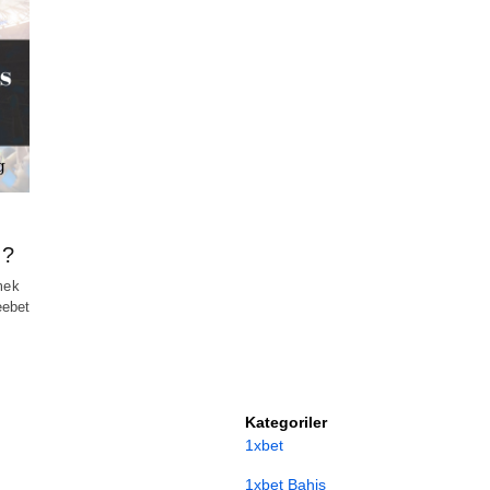
ı?
tmek
eebet
Kategoriler
1xbet
1xbet Bahis