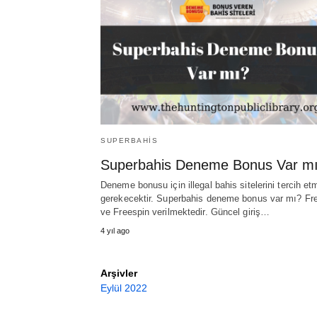
SUPERBAHIS
Superbahis Deneme Bonus Var m
Deneme bonusu için illegal bahis sitelerini tercih e
gerekecektir. Superbahis deneme bonus var mı? Fr
ve Freespin verilmektedir. Güncel giriş…
4 yıl ago
Arşivler
Eylül 2022