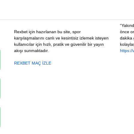
“Yakın
Rexbet için hazırlanan bu site, spor
önce or
karşılaşmalarını canlı ve kesintisiz izlemek isteyen
dakika 
kullanıcılar için hızlı, pratik ve güvenilir bir yayın
kolaylaş
akışı sunmaktadır.
https:/
REXBET MAÇ İZLE