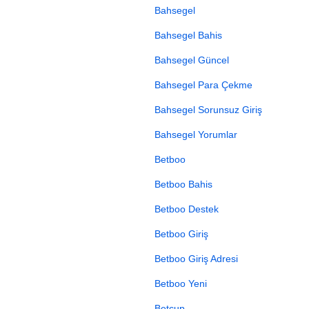
Bahsegel
Bahsegel Bahis
Bahsegel Güncel
Bahsegel Para Çekme
Bahsegel Sorunsuz Giriş
Bahsegel Yorumlar
Betboo
Betboo Bahis
Betboo Destek
Betboo Giriş
Betboo Giriş Adresi
Betboo Yeni
Betcup