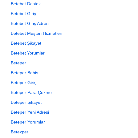
Betebet Destek
Betebet Giriş
Betebet Giriş Adresi
Betebet Müşteri Hizmetleri
Betebet Şikayet
Betebet Yorumlar
Beteper
Beteper Bahis
Beteper Giriş
Beteper Para Çekme
Beteper Şikayet
Beteper Yeni Adresi
Beteper Yorumlar
Betexper