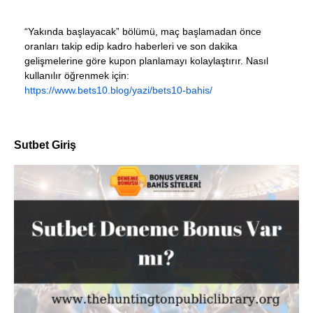
“Yakında başlayacak” bölümü, maç başlamadan önce
oranları takip edip kadro haberleri ve son dakika
gelişmelerine göre kupon planlamayı kolaylaştırır. Nasıl
kullanılır öğrenmek için:
https://www.bets10.blog/yazi/bets10-bahis/
Sutbet Giriş