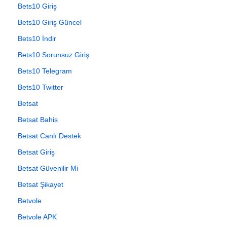
Bets10 Giriş
Bets10 Giriş Güncel
Bets10 İndir
Bets10 Sorunsuz Giriş
Bets10 Telegram
Bets10 Twitter
Betsat
Betsat Bahis
Betsat Canlı Destek
Betsat Giriş
Betsat Güvenilir Mi
Betsat Şikayet
Betvole
Betvole APK