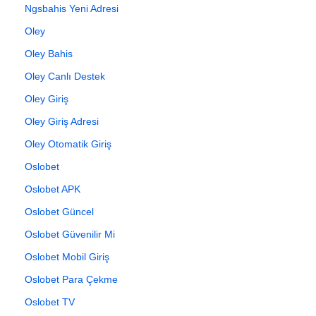
Ngsbahis Yeni Adresi
Oley
Oley Bahis
Oley Canlı Destek
Oley Giriş
Oley Giriş Adresi
Oley Otomatik Giriş
Oslobet
Oslobet APK
Oslobet Güncel
Oslobet Güvenilir Mi
Oslobet Mobil Giriş
Oslobet Para Çekme
Oslobet TV