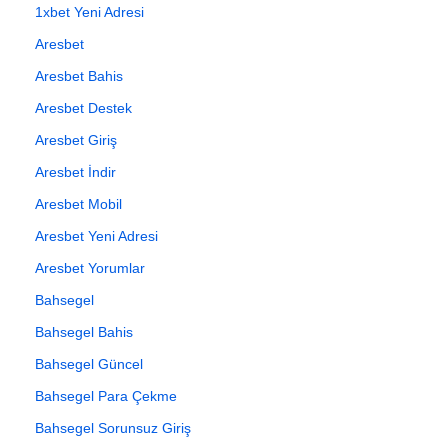
1xbet Yeni Adresi
Aresbet
Aresbet Bahis
Aresbet Destek
Aresbet Giriş
Aresbet İndir
Aresbet Mobil
Aresbet Yeni Adresi
Aresbet Yorumlar
Bahsegel
Bahsegel Bahis
Bahsegel Güncel
Bahsegel Para Çekme
Bahsegel Sorunsuz Giriş