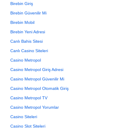
Birebin Giriş
Birebin Güvenilir Mi
Birebin Mobil
Birebin Yeni Adresi
Canlı Bahis Sitesi
Canlı Casino Siteleri
Casino Metropol
Casino Metropol Giriş Adresi
Casino Metropol Güvenilir Mi
Casino Metropol Otomatik Giriş
Casino Metropol TV
Casino Metropol Yorumlar
Casino Siteleri
Casino Slot Siteleri