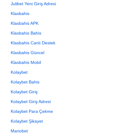
Julibet Yeni Giriş Adresi
Klasbahis
Klasbahis APK
Klasbahis Bahis
Klasbahis Canlı Destek
Klasbahis Güncel
Klasbahis Mobil
Kolaybet
Kolaybet Bahis
Kolaybet Giriş
Kolaybet Giriş Adresi
Kolaybet Para Çekme
Kolaybet Şikayet
Mariobet