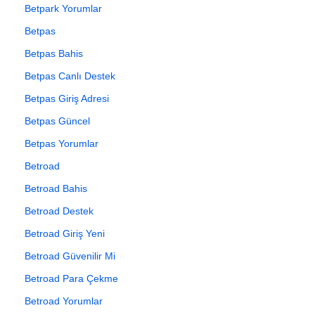
Betpark Yorumlar
Betpas
Betpas Bahis
Betpas Canlı Destek
Betpas Giriş Adresi
Betpas Güncel
Betpas Yorumlar
Betroad
Betroad Bahis
Betroad Destek
Betroad Giriş Yeni
Betroad Güvenilir Mi
Betroad Para Çekme
Betroad Yorumlar