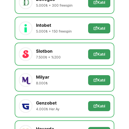
Katıl
5.000₺ + 300 freespin
Intobet
Katıl
5.000₺ + 150 freespin
Slotbon
Katıl
7.500₺ + %200
Milyar
Katıl
8.000₺
Genzobet
Katıl
4.000₺ Her Ay
Hovarda