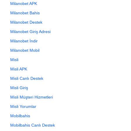
Milanobet APK
Milanobet Bahis
Milanobet Destek
Milanobet Giriş Adresi
Milanobet İndir
Milanobet Mobil
Misli
Misli APK
Misli Canlı Destek
Misli Giriş
Misli Müşteri Hizmetleri
Misli Yorumlar
Mobilbahis
Mobilbahis Canlı Destek