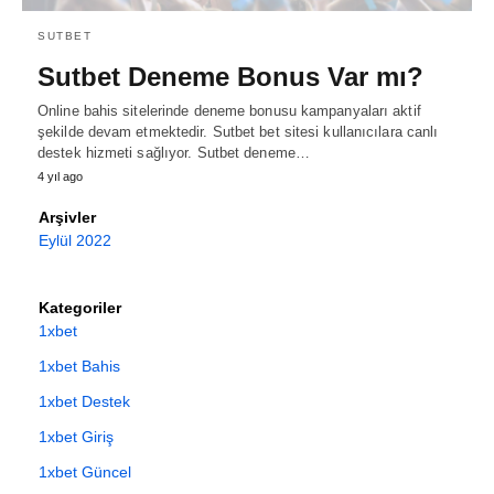
SUTBET
Sutbet Deneme Bonus Var mı?
Online bahis sitelerinde deneme bonusu kampanyaları aktif
şekilde devam etmektedir. Sutbet bet sitesi kullanıcılara canlı
destek hizmeti sağlıyor. Sutbet deneme…
4 yıl ago
Arşivler
Eylül 2022
Kategoriler
1xbet
1xbet Bahis
1xbet Destek
1xbet Giriş
1xbet Güncel