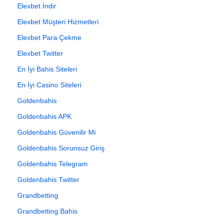
Elexbet İndir
Elexbet Müşteri Hizmetleri
Elexbet Para Çekme
Elexbet Twitter
En İyi Bahis Siteleri
En İyi Casino Siteleri
Goldenbahis
Goldenbahis APK
Goldenbahis Güvenilir Mi
Goldenbahis Sorunsuz Giriş
Goldenbahis Telegram
Goldenbahis Twitter
Grandbetting
Grandbetting Bahis