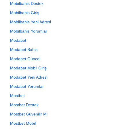
Mobilbahis Destek
Mobilbahis Giriş
Mobilbahis Yeni Adresi
Mobilbahis Yorumlar
Modabet
Modabet Bahis
Modabet Güncel
Modabet Mobil Giriş
Modabet Yeni Adresi
Modabet Yorumlar
Mostbet
Mostbet Destek
Mostbet Güvenilir Mi
Mostbet Mobil