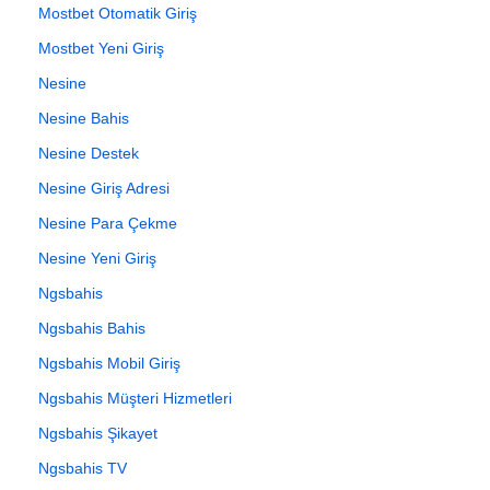
Mostbet Otomatik Giriş
Mostbet Yeni Giriş
Nesine
Nesine Bahis
Nesine Destek
Nesine Giriş Adresi
Nesine Para Çekme
Nesine Yeni Giriş
Ngsbahis
Ngsbahis Bahis
Ngsbahis Mobil Giriş
Ngsbahis Müşteri Hizmetleri
Ngsbahis Şikayet
Ngsbahis TV