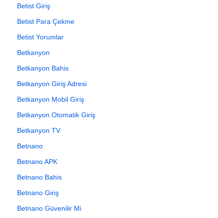
Betist Giriş
Betist Para Çekme
Betist Yorumlar
Betkanyon
Betkanyon Bahis
Betkanyon Giriş Adresi
Betkanyon Mobil Giriş
Betkanyon Otomatik Giriş
Betkanyon TV
Betnano
Betnano APK
Betnano Bahis
Betnano Giriş
Betnano Güvenilir Mi