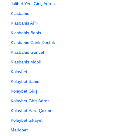
Julibet Yeni Giriş Adresi
Klasbahis
Klasbahis APK
Klasbahis Bahis
Klasbahis Canlı Destek
Klasbahis Güncel
Klasbahis Mobil
Kolaybet
Kolaybet Bahis
Kolaybet Giriş
Kolaybet Giriş Adresi
Kolaybet Para Çekme
Kolaybet Şikayet
Mariobet