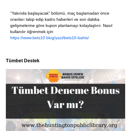
“Yakında başlayacak” bölümü, maç başlamadan önce
oranları takip edip kadro haberleri ve son dakika
gelişmelerine göre kupon planlamayı kolaylaştırır. Nasıl
kullanılır öğrenmek için:
https://www.bets10.blog/yazi/bets10-bahis/
Tümbet Destek