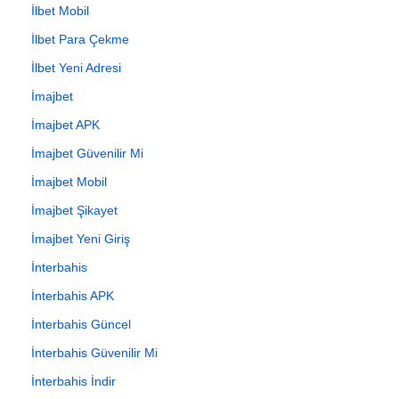
İlbet Mobil
İlbet Para Çekme
İlbet Yeni Adresi
İmajbet
İmajbet APK
İmajbet Güvenilir Mi
İmajbet Mobil
İmajbet Şikayet
İmajbet Yeni Giriş
İnterbahis
İnterbahis APK
İnterbahis Güncel
İnterbahis Güvenilir Mi
İnterbahis İndir