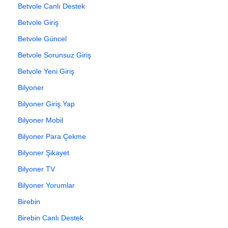
Betvole Canlı Destek
Betvole Giriş
Betvole Güncel
Betvole Sorunsuz Giriş
Betvole Yeni Giriş
Bilyoner
Bilyoner Giriş Yap
Bilyoner Mobil
Bilyoner Para Çekme
Bilyoner Şikayet
Bilyoner TV
Bilyoner Yorumlar
Birebin
Birebin Canlı Destek