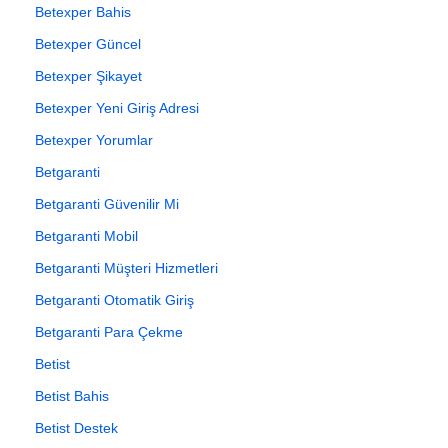
Betexper Bahis
Betexper Güncel
Betexper Şikayet
Betexper Yeni Giriş Adresi
Betexper Yorumlar
Betgaranti
Betgaranti Güvenilir Mi
Betgaranti Mobil
Betgaranti Müşteri Hizmetleri
Betgaranti Otomatik Giriş
Betgaranti Para Çekme
Betist
Betist Bahis
Betist Destek