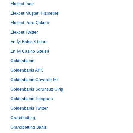
Elexbet İndir
Elexbet Müşteri Hizmetleri
Elexbet Para Çekme
Elexbet Twitter
En İyi Bahis Siteleri
En İyi Casino Siteleri
Goldenbahis
Goldenbahis APK
Goldenbahis Güvenilir Mi
Goldenbahis Sorunsuz Giriş
Goldenbahis Telegram
Goldenbahis Twitter
Grandbetting
Grandbetting Bahis