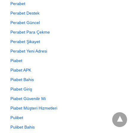
Perabet
Perabet Destek
Perabet Güncel
Perabet Para Çekme
Perabet Şikayet
Perabet Yeni Adresi
Piabet
Piabet APK
Piabet Bahis
Piabet Giriş
Piabet Güvenilir Mi
Piabet Müşteri Hizmetleri
Pulibet
Pulibet Bahis