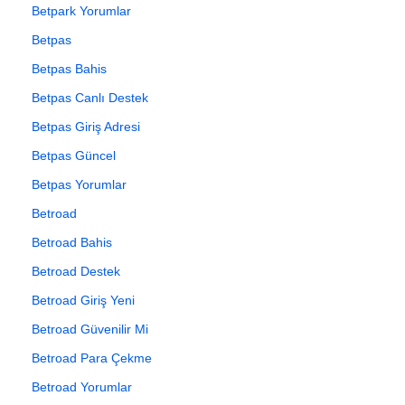
Betpark Yorumlar
Betpas
Betpas Bahis
Betpas Canlı Destek
Betpas Giriş Adresi
Betpas Güncel
Betpas Yorumlar
Betroad
Betroad Bahis
Betroad Destek
Betroad Giriş Yeni
Betroad Güvenilir Mi
Betroad Para Çekme
Betroad Yorumlar