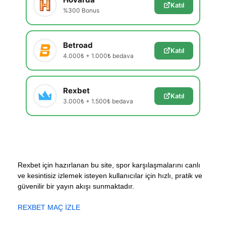
Katıl
%300 Bonus
Betroad
Katıl
4.000₺ + 1.000₺ bedava
Rexbet
Katıl
3.000₺ + 1.500₺ bedava
Rexbet için hazırlanan bu site, spor karşılaşmalarını canlı
ve kesintisiz izlemek isteyen kullanıcılar için hızlı, pratik ve
güvenilir bir yayın akışı sunmaktadır.
REXBET MAÇ İZLE