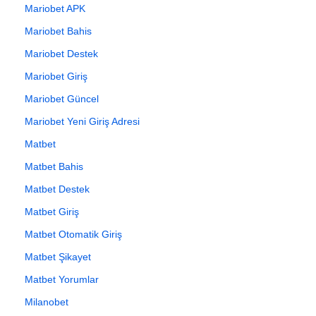
Mariobet APK
Mariobet Bahis
Mariobet Destek
Mariobet Giriş
Mariobet Güncel
Mariobet Yeni Giriş Adresi
Matbet
Matbet Bahis
Matbet Destek
Matbet Giriş
Matbet Otomatik Giriş
Matbet Şikayet
Matbet Yorumlar
Milanobet