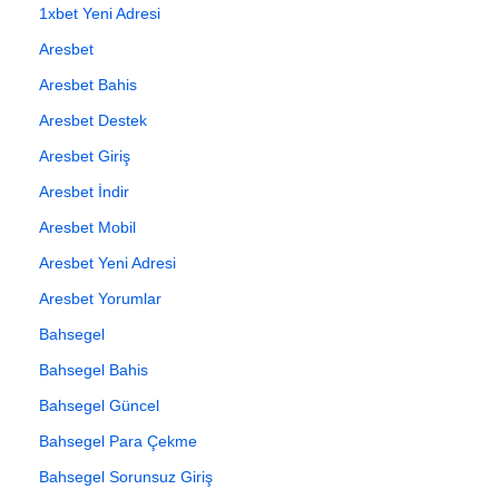
1xbet Yeni Adresi
Aresbet
Aresbet Bahis
Aresbet Destek
Aresbet Giriş
Aresbet İndir
Aresbet Mobil
Aresbet Yeni Adresi
Aresbet Yorumlar
Bahsegel
Bahsegel Bahis
Bahsegel Güncel
Bahsegel Para Çekme
Bahsegel Sorunsuz Giriş