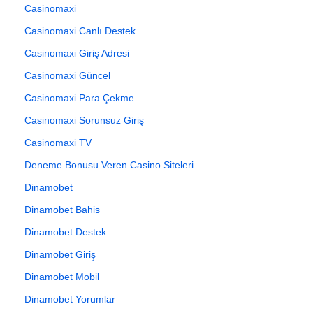
Casinomaxi
Casinomaxi Canlı Destek
Casinomaxi Giriş Adresi
Casinomaxi Güncel
Casinomaxi Para Çekme
Casinomaxi Sorunsuz Giriş
Casinomaxi TV
Deneme Bonusu Veren Casino Siteleri
Dinamobet
Dinamobet Bahis
Dinamobet Destek
Dinamobet Giriş
Dinamobet Mobil
Dinamobet Yorumlar