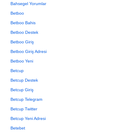
Bahsegel Yorumlar
Betboo
Betboo Bahis
Betboo Destek
Betboo Giriş
Betboo Giriş Adresi
Betboo Yeni
Betcup
Betcup Destek
Betcup Giriş
Betcup Telegram
Betcup Twitter
Betcup Yeni Adresi
Betebet