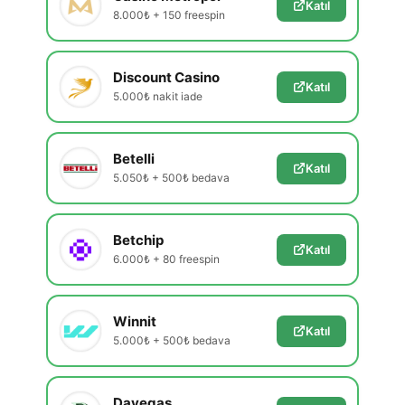
Katıl
8.000₺ + 150 freespin
Discount Casino
Katıl
5.000₺ nakit iade
Betelli
Katıl
5.050₺ + 500₺ bedava
Betchip
Katıl
6.000₺ + 80 freespin
Winnit
Katıl
5.000₺ + 500₺ bedava
Davegas