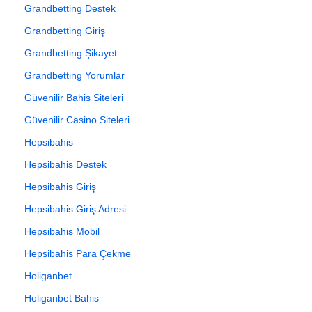
Grandbetting Destek
Grandbetting Giriş
Grandbetting Şikayet
Grandbetting Yorumlar
Güvenilir Bahis Siteleri
Güvenilir Casino Siteleri
Hepsibahis
Hepsibahis Destek
Hepsibahis Giriş
Hepsibahis Giriş Adresi
Hepsibahis Mobil
Hepsibahis Para Çekme
Holiganbet
Holiganbet Bahis