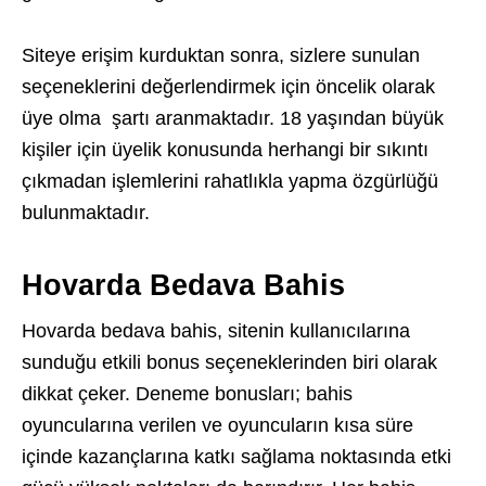
Siteye erişim kurduktan sonra, sizlere sunulan
seçeneklerini değerlendirmek için öncelik olarak
üye olma şartı aranmaktadır. 18 yaşından büyük
kişiler için üyelik konusunda herhangi bir sıkıntı
çıkmadan işlemlerini rahatlıkla yapma özgürlüğü
bulunmaktadır.
Hovarda Bedava Bahis
Hovarda bedava bahis, sitenin kullanıcılarına
sunduğu etkili bonus seçeneklerinden biri olarak
dikkat çeker. Deneme bonusları; bahis
oyuncularına verilen ve oyuncuların kısa süre
içinde kazançlarına katkı sağlama noktasında etki