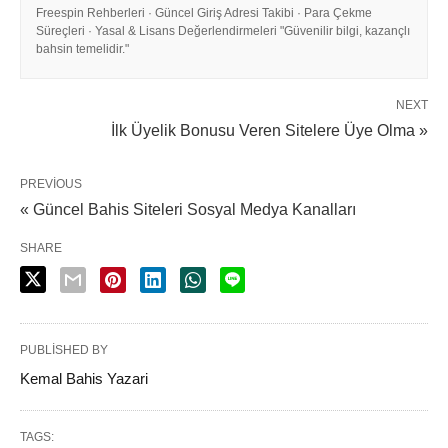
Freespin Rehberleri · Güncel Giriş Adresi Takibi · Para Çekme
Süreçleri · Yasal & Lisans Değerlendirmeleri "Güvenilir bilgi, kazançlı
bahsin temelidir."
NEXT
İlk Üyelik Bonusu Veren Sitelere Üye Olma »
PREVIOUS
« Güncel Bahis Siteleri Sosyal Medya Kanalları
SHARE
PUBLISHED BY
Kemal Bahis Yazari
TAGS: