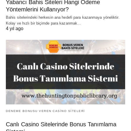
Yabancı Bahis Siteleri Hangi Ödeme
Yöntemlerini Kullanıyor?
Bahis sitelerindeki herkesin ana hedefi para kazanmaya yöneliktir.
Kolay ve hızlı bir biçimde para kazanmak…
4 yıl ago
DENEME BONUSU VEREN CASINO SITELERI
Canlı Casino Sitelerinde Bonus Tanımlama