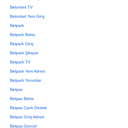
Betonbet TV
Betonbet Yeni Giriş
Betpark
Betpark Bahis
Betpark Giriş
Betpark Şikayet
Betpark TV
Betpark Yeni Adresi
Betpark Yorumlar
Betpas
Betpas Bahis
Betpas Canlı Destek
Betpas Giriş Adresi
Betpas Güncel