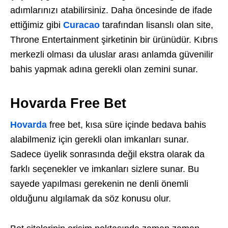
adımlarınızı atabilirsiniz. Daha öncesinde de ifade
ettiğimiz gibi
Curacao
tarafından lisanslı olan site,
Throne Entertainment şirketinin bir ürünüdür. Kıbrıs
merkezli olması da uluslar arası anlamda güvenilir
bahis yapmak adına gerekli olan zemini sunar.
Hovarda Free Bet
Hovarda
free bet, kısa süre içinde bedava bahis
alabilmeniz için gerekli olan imkanları sunar.
Sadece üyelik sonrasında değil ekstra olarak da
farklı seçenekler ve imkanları sizlere sunar. Bu
sayede yapılması gerekenin ne denli önemli
olduğunu algılamak da söz konusu olur.