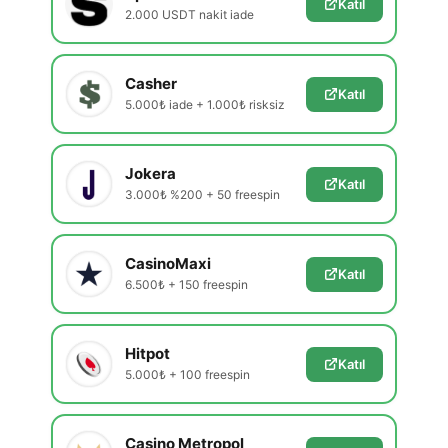
Katıl
2.000 USDT nakit iade
Casher
Katıl
5.000₺ iade + 1.000₺ risksiz
Jokera
Katıl
3.000₺ %200 + 50 freespin
CasinoMaxi
Katıl
6.500₺ + 150 freespin
Hitpot
Katıl
5.000₺ + 100 freespin
Casino Metropol