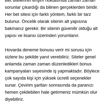
Bet sitelerinin erişim noktasında zaman zaman
sorunlar çıkardığı da bilinen gerçeklerden biridir.
Her bet sitesi için farklı yöntem, farklı bir tarz
bulunur. Öncelik olarak sitenin alt yapısına
bakmanız gerekir. Bir sitenin güvenilir olduğu alt
yapısı ve lisansı üzerinden yorumlanır.
Hovarda deneme bonusu verir mi sorusu için
sizlere bu şekilde yanıt verebiliriz. Siteler genel
anlamda zaman zaman düzenledikleri bonus
kampanyaları sayesinde iş yapmaktadır. Böylece
çok sayıda kişi için yüksek ücretli seçenekler
sunar. Çevirim şartları sonrasında da paranızı
hemen çekilebilen hale getirmeniz mümkün olur
diyebiliriz.