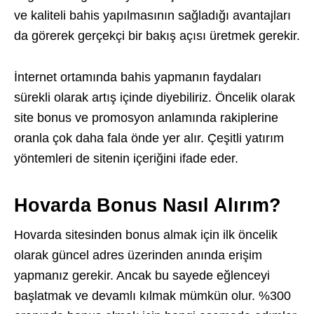
ve kaliteli bahis yapılmasının sağladığı avantajları
da görerek gerçekçi bir bakış açısı üretmek gerekir.
İnternet ortamında bahis yapmanın faydaları
sürekli olarak artış içinde diyebiliriz. Öncelik olarak
site bonus ve promosyon anlamında rakiplerine
oranla çok daha fala önde yer alır. Çeşitli yatırım
yöntemleri de sitenin içeriğini ifade eder.
Hovarda Bonus Nasıl Alırım?
Hovarda sitesinden bonus almak için ilk öncelik
olarak güncel adres üzerinden anında erişim
yapmanız gerekir. Ancak bu sayede eğlenceyi
başlatmak ve devamlı kılmak mümkün olur. %300