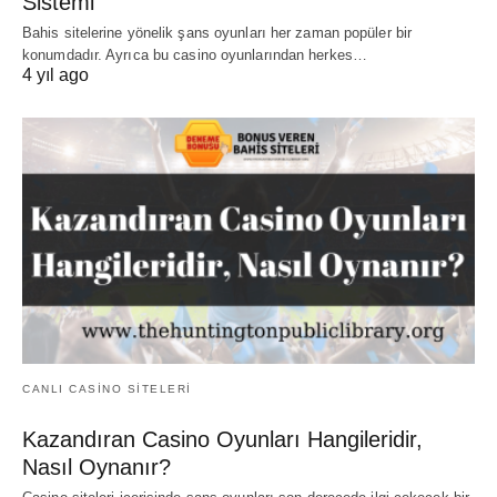
Sistemi
Bahis sitelerine yönelik şans oyunları her zaman popüler bir
konumdadır. Ayrıca bu casino oyunlarından herkes…
4 yıl ago
CANLI CASINO SITELERI
Kazandıran Casino Oyunları Hangileridir,
Nasıl Oynanır?