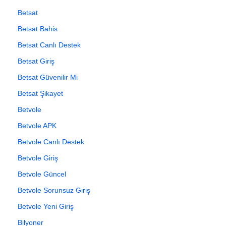
Betsat
Betsat Bahis
Betsat Canlı Destek
Betsat Giriş
Betsat Güvenilir Mi
Betsat Şikayet
Betvole
Betvole APK
Betvole Canlı Destek
Betvole Giriş
Betvole Güncel
Betvole Sorunsuz Giriş
Betvole Yeni Giriş
Bilyoner