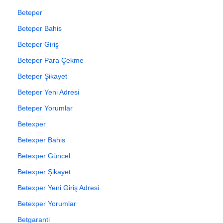
Beteper
Beteper Bahis
Beteper Giriş
Beteper Para Çekme
Beteper Şikayet
Beteper Yeni Adresi
Beteper Yorumlar
Betexper
Betexper Bahis
Betexper Güncel
Betexper Şikayet
Betexper Yeni Giriş Adresi
Betexper Yorumlar
Betgaranti