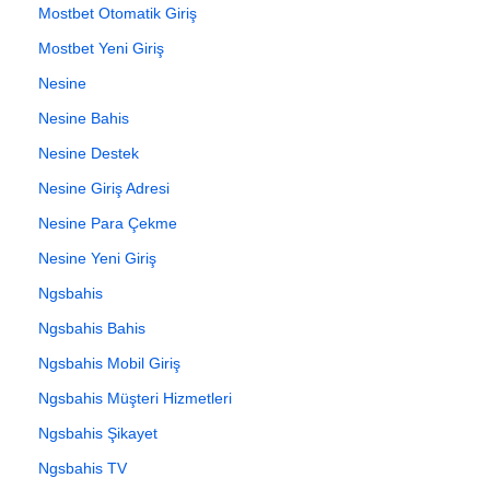
Mostbet Otomatik Giriş
Mostbet Yeni Giriş
Nesine
Nesine Bahis
Nesine Destek
Nesine Giriş Adresi
Nesine Para Çekme
Nesine Yeni Giriş
Ngsbahis
Ngsbahis Bahis
Ngsbahis Mobil Giriş
Ngsbahis Müşteri Hizmetleri
Ngsbahis Şikayet
Ngsbahis TV