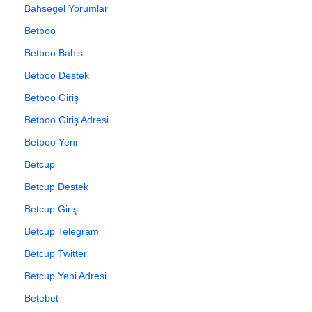
Bahsegel Yorumlar
Betboo
Betboo Bahis
Betboo Destek
Betboo Giriş
Betboo Giriş Adresi
Betboo Yeni
Betcup
Betcup Destek
Betcup Giriş
Betcup Telegram
Betcup Twitter
Betcup Yeni Adresi
Betebet