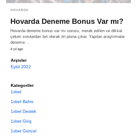
HOVARDA
Hovarda Deneme Bonus Var mı?
Hovarda deneme bonus var mı sorusu, merak edilen ve dikkat
çeken sorulardan biri olarak ön plana çıkar. Yapılan araştırmalar
deneme…
4 yıl ago
Arşivler
Eylül 2022
Kategoriler
1xbet
1xbet Bahis
1xbet Destek
1xbet Giriş
1xbet Güncel