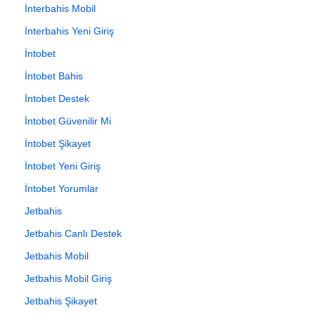
İnterbahis Mobil
İnterbahis Yeni Giriş
İntobet
İntobet Bahis
İntobet Destek
İntobet Güvenilir Mi
İntobet Şikayet
İntobet Yeni Giriş
İntobet Yorumlar
Jetbahis
Jetbahis Canlı Destek
Jetbahis Mobil
Jetbahis Mobil Giriş
Jetbahis Şikayet