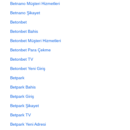
Betnano Müşteri Hizmetleri
Betnano Şikayet
Betonbet
Betonbet Bahis
Betonbet Müşteri Hizmetleri
Betonbet Para Çekme
Betonbet TV
Betonbet Yeni Giriş
Betpark
Betpark Bahis
Betpark Giriş
Betpark Şikayet
Betpark TV
Betpark Yeni Adresi