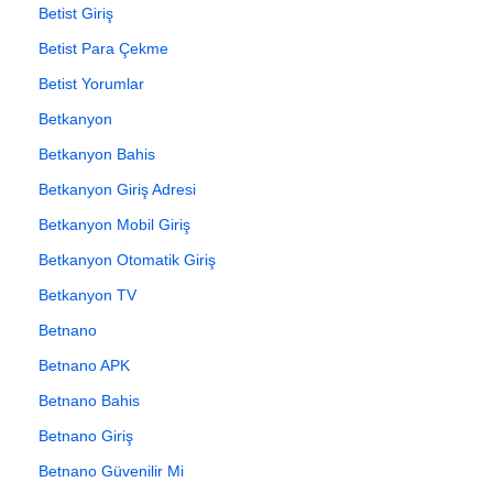
Betist Giriş
Betist Para Çekme
Betist Yorumlar
Betkanyon
Betkanyon Bahis
Betkanyon Giriş Adresi
Betkanyon Mobil Giriş
Betkanyon Otomatik Giriş
Betkanyon TV
Betnano
Betnano APK
Betnano Bahis
Betnano Giriş
Betnano Güvenilir Mi