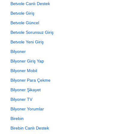
Betvole Canlı Destek
Betvole Giriş
Betvole Güncel
Betvole Sorunsuz Giriş
Betvole Yeni Giriş
Bilyoner
Bilyoner Giriş Yap
Bilyoner Mobil
Bilyoner Para Çekme
Bilyoner Şikayet
Bilyoner TV
Bilyoner Yorumlar
Birebin
Birebin Canlı Destek