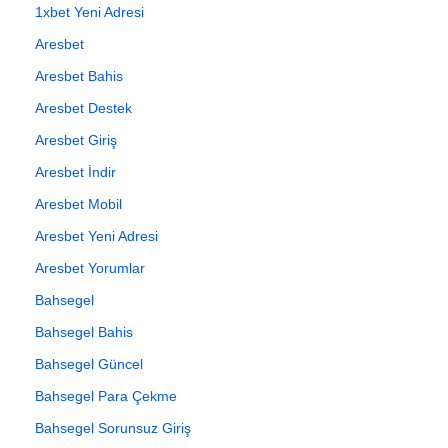
1xbet Yeni Adresi
Aresbet
Aresbet Bahis
Aresbet Destek
Aresbet Giriş
Aresbet İndir
Aresbet Mobil
Aresbet Yeni Adresi
Aresbet Yorumlar
Bahsegel
Bahsegel Bahis
Bahsegel Güncel
Bahsegel Para Çekme
Bahsegel Sorunsuz Giriş