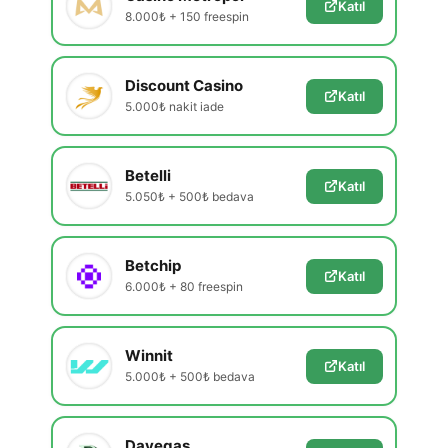
Katıl
8.000₺ + 150 freespin
Discount Casino
Katıl
5.000₺ nakit iade
Betelli
Katıl
5.050₺ + 500₺ bedava
Betchip
Katıl
6.000₺ + 80 freespin
Winnit
Katıl
5.000₺ + 500₺ bedava
Davegas