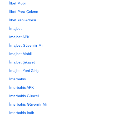
İlbet Mobil
İlbet Para Çekme
İlbet Yeni Adresi
İmajbet
İmajbet APK
İmajbet Güvenilir Mi
İmajbet Mobil
İmajbet Şikayet
İmajbet Yeni Giriş
İnterbahis
İnterbahis APK
İnterbahis Güncel
İnterbahis Güvenilir Mi
İnterbahis İndir