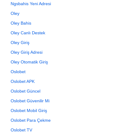
Ngsbahis Yeni Adresi
Oley
Oley Bahis
Oley Canlı Destek
Oley Giriş
Oley Giriş Adresi
Oley Otomatik Giriş
Oslobet
Oslobet APK
Oslobet Güncel
Oslobet Güvenilir Mi
Oslobet Mobil Giriş
Oslobet Para Çekme
Oslobet TV